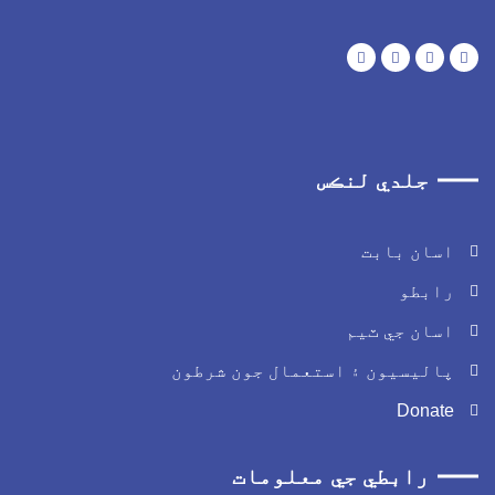
جلدي لنڪس
اسان بابت
رابطو
اسان جي ٽيم
پاليسيون ۽ استعمال جون شرطون
Donate
رابطي جي معلومات