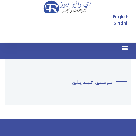
English
Sindhi
زوريءَ مذهب مٽائڻ
موسمي تبديلي