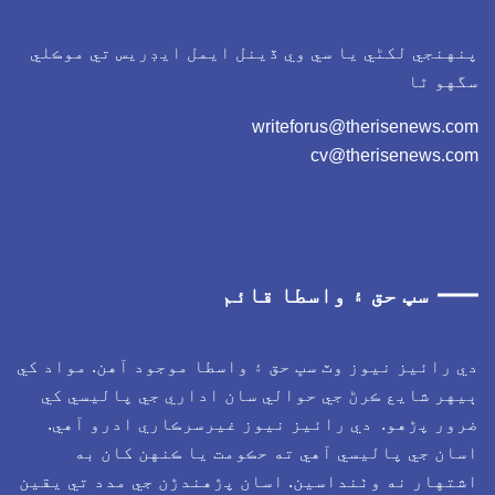
پنهنجي لکڻي يا سي وي ڏينل ايمل ايڊريس تي موڪلي
سگهو ٿا
writeforus@therisenews.com
cv@therisenews.com
سڀ حق ۽ واسطا قائم
دي رائيز نيوز وٽ سڀ حق ۽ واسطا موجود آهن. مواد کي
ٻيهر شايع ڪرڻ جي حوالي سان اداري جي پاليسي کي
ضرور پڙهو. دي رائيز نيوز غيرسرڪاري ادرو آهي.
اسان جي پاليسي آهي ته حڪومت يا ڪنهن کان به
اشتهار نه وٺنداسين. اسان پڙهندڙن جي مدد تي يقين