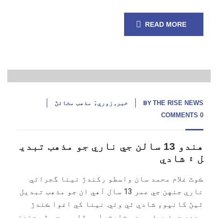
READ MORE
24
اپریل,
24
THE RISE NEWS
BY
خبر
,
زوريءَ مذهب مٽائڻ
0 COMMENTS
هندو 13 سالن جي ناري جو مذهب تبدي
ل ۽ شادي
ڪوٽ غلام محمد سان واسطو رکندڙ نينا گجراتي
ناري جنهن جي عمر 13 سال آهي ان جو مذهب تبديل
ٿيڻ کانپوءِ شادي ٿي وئي. نينا کي اغوا ڪندڙ
مهدي حسن عرف ميدو خاصخيلي ٻڌايو وڃي ٿو جنهن