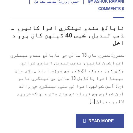
ASHOK RAMANI
BY
خبر
,
زوريءَ مذهب مٽائڻ
0 COMMENTS
نابالغ هندو نينگري اغوا کانپوءِ م
ذهب تبديل، ڪيس 40 ڏينهن کان پوءِ د
اخل
ڪنري: ڪنري مان 13 سالن جي نابالغ هندو نينگري
اغوا ڪرڻ کانپوءِ مذهب تبديل ۽ شادي ڪرائي
ڇڏي. ڏيڍ مھينو اڳ شھر جي جوزف آباد پاڙي مان
مبينا اغوا ڄاڻايل 13 سالن جي نينگري ناجو
ڌيءَ آسن ڪولهي اغوا ٿي هئي. نينگري جي والد
آسن ڪولهي جي فرياد تي چئن ڄڻن علي گشڪوري،
لالو، مھراڻ […]
READ MORE
08