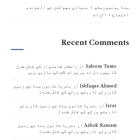
سنڌ يونيورسٽي ۾ بنيادي سهولتن جي اڻھوند،
احتجاج ۽ الزام
Recent Comments
Saleem Tunio
از
ڊاڪٽر شاهنواز کي قتل ڪرڻ
کانپوءِ دل نه ڀريو ته لاش کي ساڙيو ويو
Ishfaque Ahmed
از
بحريا ٽائون سنڌ جي زمين
کان وٺي تاريخي ورثي کي قتل ڪندڙ
Israr
از
بحريا ٽائون سنڌ جي زمين کان وٺي
تاريخي ورثي کي قتل ڪندڙ
Ashok Ramani
از
بحريا ٽائون سنڌ جي زمين
کان وٺي تاريخي ورثي کي قتل ڪندڙ