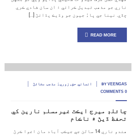
ناري جو مذهب تبديل ڪرائي ۽ ان سان شادي ڪري
ڇڏي. نينا جي ڀاءُ جيون جو وڌيڪ ٻڌائڻ […]
READ MORE
21
جنوری,
20
VEENGAS
BY
انساني حق
,
زوريءَ مذهب مٽائڻ
0 COMMENTS
چائلڊ ميرج ايڪٽ غيرمسلم نارين کي
تحفظ ڏيڻ ۾ ناڪام
هندو ناري 14 سالن جي جيڪب آباد مان اغوا ڪرڻ