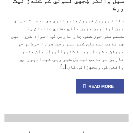
سيل وانگر ڳجهي نموني ڪم ڪندڙ نيٽ
ورڪ
سنڌ ۾ پهرين خبرون هندو ناري جي مذهب تبديلي
جون اينديون هيون هاڻي هڪ ئي خاندان يا
ڪميونٽي جون ٽئي چار نارين کي اغواه ڪري انهن
جو مذهب تبديلي ڪيو پيو وڃي. جون ۽ جولائي جي
مهينن ۾ شهدادپور ۽ ٽنڊوالهيار مان هندو
نارين جو مذهب تبديل ڪيو ويو. شهدادپور جي
واقعي کي ويجهڙائي کان […]
READ MORE
19
مارچ, 25