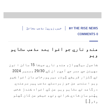
جنوری,
25
THE RISE NEWS
BY
خبر
,
زوريءَ مذهب مٽائڻ
0 COMMENTS
هندو ناري جو اغوا بعد مذهب مٽايو
ويو
ڪاجول ميگهواڙ، هندو ناري جيڪا 15 سالن ۽ نون
مهينن جي عمر جي آهي، ان کي 29/30 ڊسمبر 2024
تي گلزار قريشي ڳوٺ، ميرپورخاص مان اغوا ڪيو
ويو ۽ سندس هن جو زبردستي مذهب پير سرهندي
درگاهه تي مٽايو ويو. هن کي اغواه ڪندڙ شخص
پهُنو سان شادي ڪرائي وئي، جيڪو هن کان گهڻو
وڏو […]