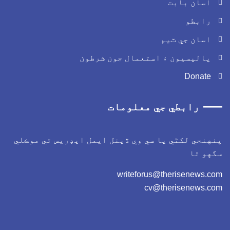
اسان بابت
رابطو
اسان جي ٽيم
پاليسيون ۽ استعمال جون شرطون
Donate
رابطي جي معلومات
پنهنجي لکڻي يا سي وي ڏينل ايمل ايڊريس تي موڪلي
سگهو ٿا
writeforus@therisenews.com
cv@therisenews.com