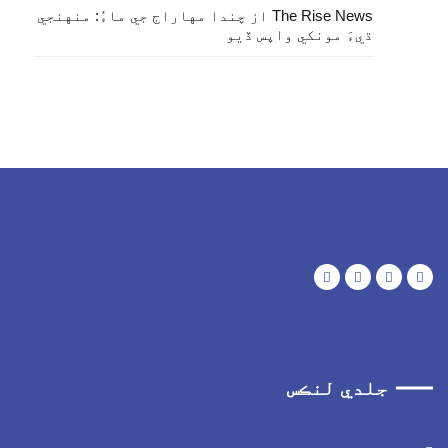
از
The Rise News
چندا مهاراج جي ماءُ: منهنجي
ڌيءَ مونکي واپس ڏيو
جلدي لنڪس