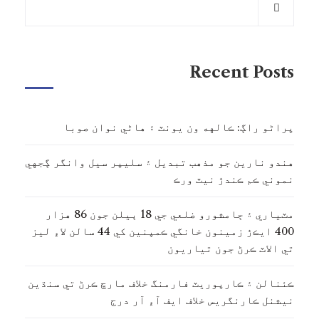
Recent Posts
پراڻو راڳ: ڪالهه ون يونٽ ۽ هاڻي نوان صوبا
هندو نارين جو مذهب تبديل ۽ سليپر سيل وانگر ڳجهي
نموني ڪم ڪندڙ نيٽ ورڪ
مٽياري ۽ ڄامشورو ضلعي جي 18 ٻيلن جون 86 هزار
400 ايڪڙ زمينون خانگي ڪمپنين کي 44 سالن لاءِ ليز
تي الاٽ ڪرڻ جون تياريون
ڪئنالن ۽ ڪارپوريٽ فارمنگ خلاف مارچ ڪرڻ تي سنڌين
نيشنل ڪارنگريس خلاف ايف آءِ آر درج