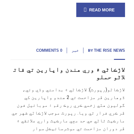
READ MORE
THE RISE NEWS
BY
خبر
0 COMMENTS
لاڙڪاڻي ۾ وري هندن واپارين تي قات
لاڻو حملو
لاڙڪاڻو(رپورٽ): لاڙڪاڻي ۾ بدامني وڌي وئي،
ڏوهارين ڦر مزاحمت تي 2 هندو واپارين کي
گوليون هڻي زخمي ڪري روڪ رقم ۽ موبائيل فون
ڦر ڪري فرار ٿي ويا. رپورٽ موجب لاڙڪاڻي شهر جي
مارڪيٽ ٿاڻي جي حد مڇي مارڪيٽ واري علائقي ۾
ڦر دوران مزاحمت تي موٽرسائيڪل سوار