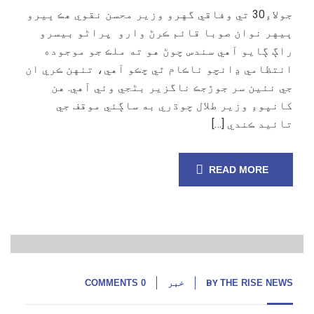
جولاءِ30 تي وفاقي گهرو وزير محسن نقوي هڪ ڀيرو
ٻيهر نوان صوبا قائم ڪرڻ وارو پراڻو بيسرو
راڳ ڳايو آهي سندس چوڻ هو ته ملڪ جو موجوده
انتظامي ڍانچو ناڪام ٿي چڪو آهي، تنهن ڪري ان
جي نئين سر جوڙجڪ ناگزير بڻجي وئي آهي. هن
کانپوءِ وزير طلال چوڌري به ساڳئي موقف جي
تائيد ڪندي […]
READ MORE
28
اپریل,
25
THE RISE NEWS
BY
خبر
0 COMMENTS