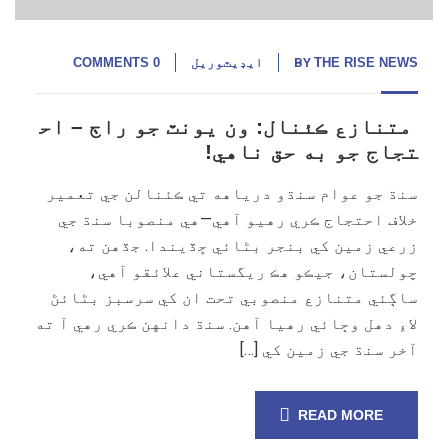
THE RISE NEWS
BY
ايڊيٽوريل
0 COMMENTS
متنازع ڪئنال: ون يونٽ جو راڄ – اح
تجاج جو به حق ناهي!
سنڌ جو عوام سنڌو درياهه تي ڪئنالن جي تعمير
خلاف احتجاج ڪري رهيو آهي—هي منصوبا سنڌ جي
زرعي زمين کي بنجر بڻائي ڇڏيندا. جڏهن ته،
چولستان، جيڪو هڪ ريگستاني علائقو آهي،
ساڳئي متنازع منصوبي تحت ان کي سرسبز بڻائڻ
لاءِ دهل وڄائي رهيا آهن. سنڌ دانهن ڪري رهي آ ته
آخر سنڌ جي زمين کي […]
READ MORE
15