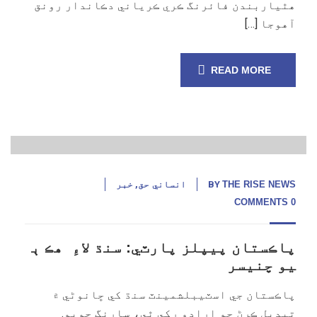
هٿياربندن فائرنگ ڪري ڪرياني دڪاندار رونق
آهوجا […]
READ MORE
12
فروری,
25
THE RISE NEWS
BY
انساني حق
,
خبر
0 COMMENTS
پاڪستان پيپلز پارٽي: سنڌ لاءِ هڪ ٻ
يو چنيسر
پاڪستان جي اسٽيبلشمينٽ سنڌ کي ڇانوڻي ۾
تبديل ڪرڻ جو ارادو رکي ٿي، سارنگ جويو.