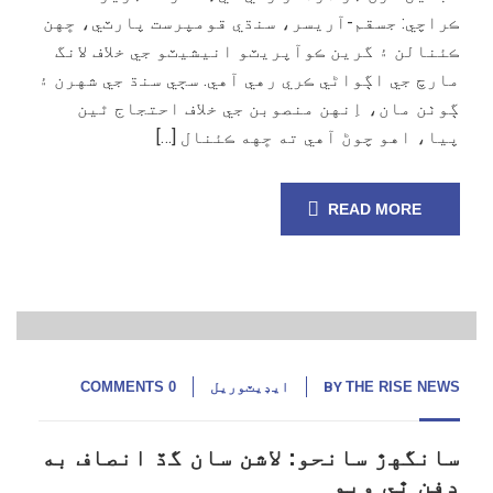
ڪراچي: جسقم-آريسر، سنڌي قومپرست پارٽي، ڇهن
ڪئنالن ۽ گرين ڪوآپريٽو انيشيٽو جي خلاف لانگ
مارچ جي اڳواڻي ڪري رهي آهي. سڄي سنڌ جي شهرن ۽
ڳوٺن مان، اِنهن منصوبن جي خلاف احتجاج ٿين
پيا، اهو چوڻ آهي ته ڇهه ڪئنال […]
READ MORE
30
جنوری,
25
THE RISE NEWS
BY
ايڊيٽوريل
0 COMMENTS
سانگهڙ سانحو: لاشن سان گڏ انصاف به
دفن ٿي ويو