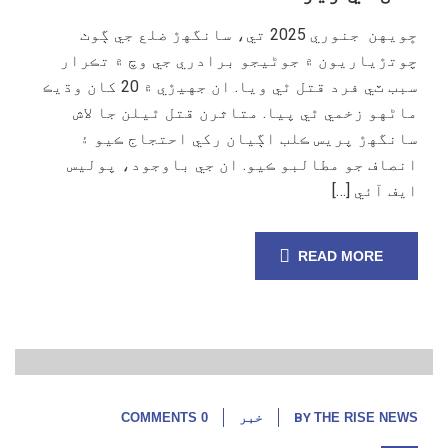
ڇويهن جنوري 2025 تي، سانگهڙ ضلع جي ڳوٺ
چوتڙياريون ۾ جوڻيجو برادري جي وچ ۾ تڪرار
سبب ٽي فرد قتل ٿي ويا. ان جهيڙي ۾ 20 کان وڌيڪ
ماڻهو زخمي ٿي پيا. متاثرن قتل ٿيلن جا لاش
سانگهڙ پريس ڪلب اڳيان رکي احتجاج ڪيو ۽
انصاف جو مطالبو ڪيو. ان جي باوجود، پوليس
ايف آئي […]
READ MORE
29
جنوری,
25
THE RISE NEWS
BY
خبر
0 COMMENTS