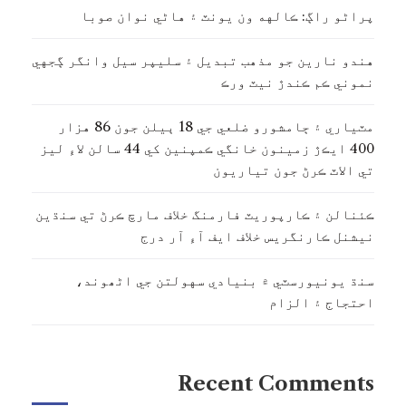
پراڻو راڳ: ڪالهه ون يونٽ ۽ هاڻي نوان صوبا
هندو نارين جو مذهب تبديل ۽ سليپر سيل وانگر ڳجهي
نموني ڪم ڪندڙ نيٽ ورڪ
مٽياري ۽ ڄامشورو ضلعي جي 18 ٻيلن جون 86 هزار
400 ايڪڙ زمينون خانگي ڪمپنين کي 44 سالن لاءِ ليز
تي الاٽ ڪرڻ جون تياريون
ڪئنالن ۽ ڪارپوريٽ فارمنگ خلاف مارچ ڪرڻ تي سنڌين
نيشنل ڪارنگريس خلاف ايف آءِ آر درج
سنڌ يونيورسٽي ۾ بنيادي سهولتن جي اڻھوند،
احتجاج ۽ الزام
Recent Comments