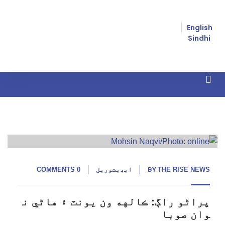
English
Sindhi
زوريءَ مذهب مٽائڻ
03
اگست, 26
THE RISE NEWS
BY
ايڊيٽوريل
0 COMMENTS
پراڻو راڳ: ڪالهه ون يونٽ ۽ هاڻي ن
وان صوبا