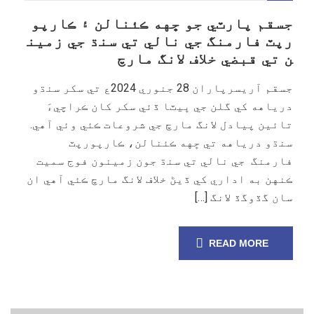
جسقم پارٽي جو ڇهه ڪئنالن ۽ ڪارپو
رپٽ فارمنگ جي نالي تي سنڌ جي زمين
ن تي قبضي خلاف لانگ مارچ
جسقم آريسرپاران 28 جنوري 2024ع تي سکر سنڌو
درياهه کي گلن جي ڀيٽا ڏئي سکر کان ڪراچيءَ
تائين پيادل لانگ مارچ جي شروعات ڪئي وئي آهي.
سنڌو درياهه تي ڇهه ڪئنالن، ڪارپورپٽ
فارمنگ جي نالي تي سنڌ جون زمينون فوج سميت
ڪنهن به اداري کي ڏيڻ خلاف لانگ مارچ ڪئي آهي ان
سان گڏوگڏ لانگ […]
READ MORE
25
جنوری,
25