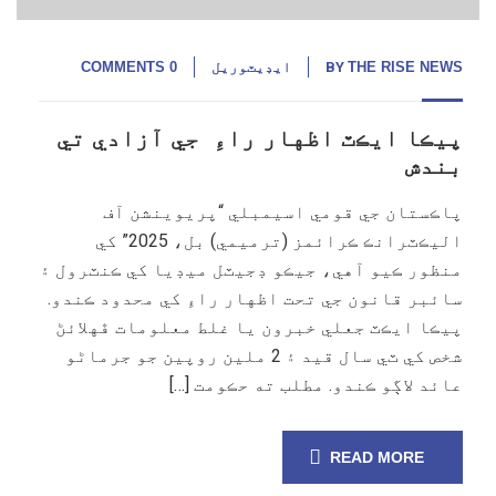
THE RISE NEWS
BY
ايڊيٽوريل
0 COMMENTS
پيڪا ايڪٽ اظهار راءِ جي آزادي تي
بندش
پاڪستان جي قومي اسيمبلي “پريوينشن آف
اليڪٽرانڪ ڪرائمز (ترميمي) بل، 2025” کي
منظور ڪيو آهي، جيڪو ڊجيٽل ميڊيا کي ڪنٽرول ۽
سائبر قانون جي تحت اظهار راءِ کي محدود ڪندو.
پيڪا ايڪٽ جعلي خبرون يا غلط معلومات ڦهلائڻ
شخص کي ٽي سال قيد ۽ 2 ملين روپين جو جرماڻو
عائد لاڳو ڪندو. مطلب ته حڪومت […]
READ MORE