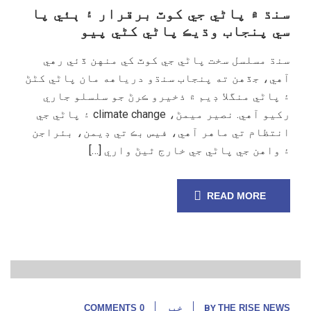
سنڌ ۾ پاڻي جي کوٽ برقرار ۽ ٻئي پا
سي پنجاب وڌيڪ پاڻي کڻي پيو
سنڌ مسلسل سخت پاڻي جي کوٽ کي منهن ڏئي رهي
آهي، جڏهن ته پنجاب سنڌو درياهه مان پاڻي کڻڻ
۽ پاڻي منگلا ڊيم ۾ ذخيرو ڪرڻ جو سلسلو جاري
رکيو آهي. نصير ميمڻ، climate change ۽ پاڻي جي
انتظام تي ماهر آهي، فيس بڪ تي ڊيمن، بئراجن
۽ واهن جي پاڻي جي خارج ٿيڻ واري […]
READ MORE
14
مارچ, 25
THE RISE NEWS
BY
خبر
0 COMMENTS