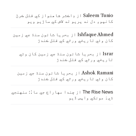
Saleem Tunio
از
ڊاڪٽر شاهنواز کي قتل ڪرڻ
کانپوءِ دل نه ڀريو ته لاش کي ساڙيو ويو
Ishfaque Ahmed
از
بحريا ٽائون سنڌ جي زمين
کان وٺي تاريخي ورثي کي قتل ڪندڙ
Israr
از
بحريا ٽائون سنڌ جي زمين کان وٺي
تاريخي ورثي کي قتل ڪندڙ
Ashok Ramani
از
بحريا ٽائون سنڌ جي زمين
کان وٺي تاريخي ورثي کي قتل ڪندڙ
از
The Rise News
چندا مهاراج جي ماءُ: منهنجي
ڌيءَ مونکي واپس ڏيو