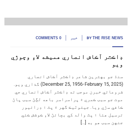
فروری,
25
THE RISE NEWS
BY
خبر
0 COMMENTS
ڊاڪٽر آڪاش انصاري هميشه لاءِ وڇوڙي
ويو
سنڌ جو بهترين شاعر ڊاڪٽر آڪاش انصاري
(December 25, 1956-February 15, 2025) گذاري ويو.
شروعاتي خبرن موجب ته ڊاڪٽر آڪاش انصاري جي
موت جو سبب ڪمري ۾ پراسراسر باهه لڳڻ سبب پاڻ
ڪافي سڙي ويا. جيتوڻيڪ گهر ۾ پٽ ۽ ڊرائيور
ترسيل هئا ۽ پٽ والد کي بچائڻ لاءِ ڪوشش ڪئي
جنهن سبب هو به […]