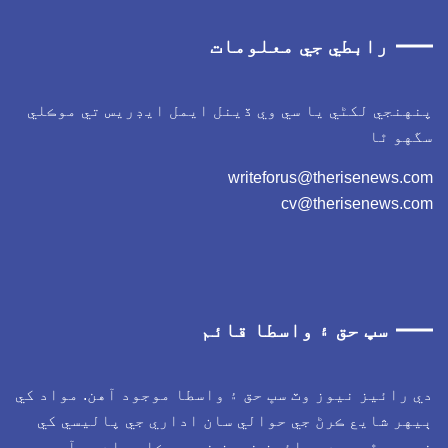
رابطي جي معلومات
پنهنجي لکڻي يا سي وي ڏينل ايمل ايڊريس تي موڪلي
سگهو ٿا
writeforus@therisenews.com
cv@therisenews.com
سڀ حق ۽ واسطا قائم
دي رائيز نيوز وٽ سڀ حق ۽ واسطا موجود آهن. مواد کي
ٻيهر شايع ڪرڻ جي حوالي سان اداري جي پاليسي کي
ضرور پڙهو. دي رائيز نيوز غيرسرڪاري ادرو آهي.