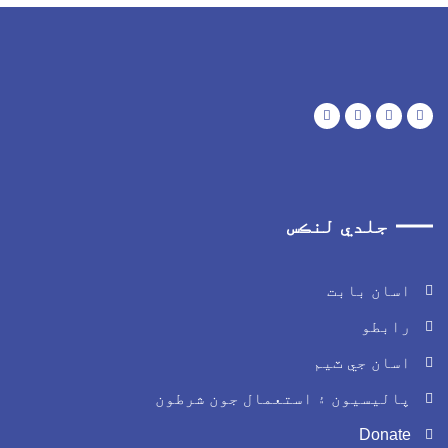
جلدي لنڪس
اسان بابت
رابطو
اسان جي ٽيم
پاليسيون ۽ استعمال جون شرطون
Donate