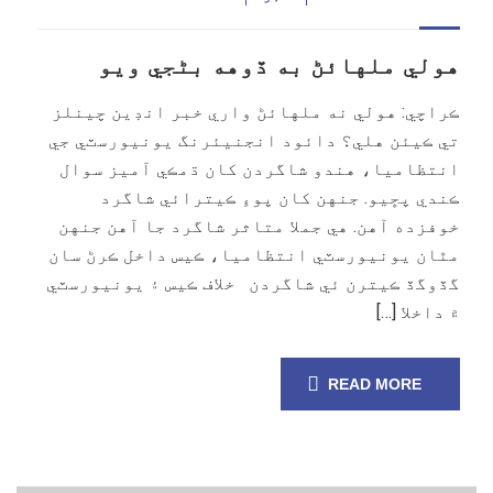
هولي ملهائڻ به ڏوهه بڻجي ويو
ڪراچي: هولي نه ملهائڻ واري خبر انڊين چينلز
تي ڪيئن هلي؟ دائود انجنيئرنگ يونيورسٽي جي
انتظاميا، هندو شاگردن کان ڌمڪي آميز سوال
ڪندي پڇيو. جنهن کان پوءِ ڪيترائي شاگرد
خوفزده آهن. هي جملا متاثر شاگرد جا آهن جنهن
مٿان يونيورسٽي انتظاميا، ڪيس داخل ڪرڻ سان
گڏوگڏ ڪيترن ئي شاگردن خلاف ڪيس ۽ يونيورسٽي
۾ داخلا […]
READ MORE
07
مارچ, 25