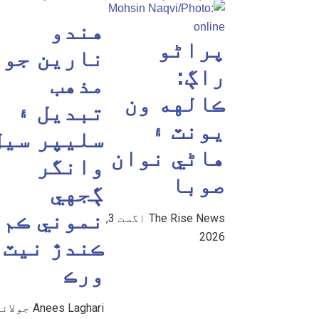
هندو
پراڻو
نارين جو
راڳ:
مذهب
ڪالهه ون
تبديل ۽
يونٽ ۽
سليپر سيل
هاڻي نوان
وانگر
صوبا
ڳجهي
نموني ڪم
The Rise News
اگست 3,
2026
ڪندڙ نيٽ
ورڪ
Anees Laghari
جولائی