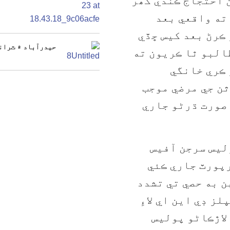
 احتجاج ڪندي گھُر
ته واقعي بعد
ڪرڻ بعد کيس ڇڏي
حيدرآباد ۾ ٽرانس
البو ٿا ڪريون ته
ڪري خانگي
ثن جي مرضي موجب
 صورت ڌرڻو جاري
ليس سرجن آفيس
پورٽ جاري ڪئي
ن به حصي تي تشدد
ز ڊي اين اي لاءِ
لاڙڪاڻو پوليس