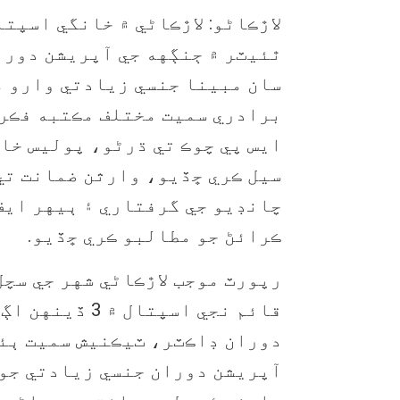
لاڙڪاڻو: لاڙڪاڻي ۾ خانگي اسپت
ٿئيٽر ۾ ڄنڳهه جي آپريشن دورا
سان مبينا جنسي زيادتي وارو 
برادري سميت مختلف مڪتبه فڪر 
ايس پي چوڪ تي ڌرڻو، پوليس خا
سيل ڪري ڇڏيو، وارثن ضمانت تي
چانڊيو جي گرفتاري ۽ ٻيهر ايف 
ڪرائڻ جو مطالبو ڪري ڇڏيو.
رپورٽ موجب لاڙڪاڻي شهر جي سچل
قائم نجي اسپتال 
دوران ڊاڪٽر، ٽيڪنيش سميت ٻئ
آپريشن دوران جنسي زيادتي جو 