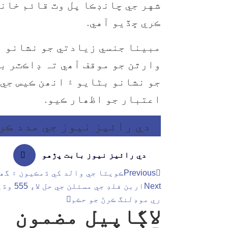
شهر جي چانڊڪا پل وٽ قائم خان
ڪري ڇڏيو آهي.
مبينا جنسي زيادتي جو نشانو ب
وارثن جو موقف آھي تہ ڊاڪٽر ب
جو نشانو بڻايو ۽ انھن ڪيس جي 
اعتبار جو اظھار ڪيو.
دي رائيز نيوز جي مدد ڪرڻ 
دي رائيز نيوز بابت پڙهو
Previous
ڪويتا جي والد کي ڌمڪيون ۽ گھر
Next
اربن فلڊ
ري موڊلنگ ڪرڻ جو حڪم
لاڳاپيل مضمون