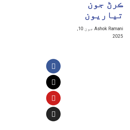
ڪرڻ جون
تياريون
Ashok Ramani
جون 10,
2025