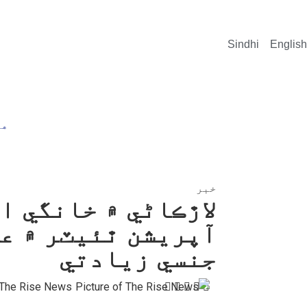
Sindhi
English
هو
خبر
لاڙڪاڻي ۾ خانگي ا
آپريشن ٿئيٽر ۾ ع
جنسي زيادتي
The Rise News