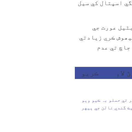
گي اسپتال کي سيل
ڻيل عورت جي
يھوش ڪري زيادتي
جاچ تي عدم
لاءِ
ڪلڪ
ڪريو
 تي حملو بہ ڪيو ويو
 جي مسئلن جي حل لاءِ 555 وڌيڪ گندي نالن جي ٻيهر