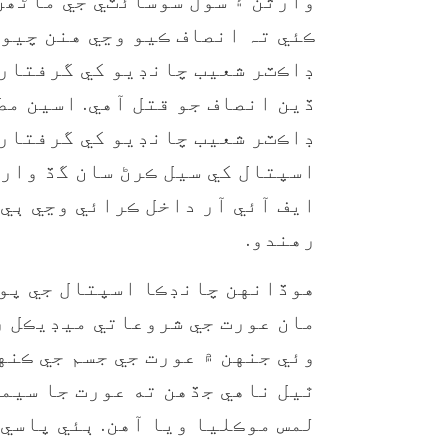
وارثن ۽ سول سوسائٽي جي ماڻھن
ڪئي تہ انصاف ڪيو وڃي هنن چيو 
ڊاڪٽر شعيب چانڊيو کي گرفتار 
ڏين انصاف جو قتل آهي. اسين مط
ڊاڪٽر شعيب چانڊيو کي گرفتار 
اسپتال کي سيل ڪرڻ سان گڏ وار
ايف آئي آر داخل ڪرائي وڃي ٻي
رهندو.
هوڏانهن چانڊڪا اسپتال جي پو
مان عورت جي شروعاتي ميڊيڪل ر
وئي جنهن ۾ عورت جي جسم جي ڪنه
ٿيل ناهي جڏهن ته عورت جا سيمپل
لمس موڪليا ويا آهن. ٻئي پاسي 