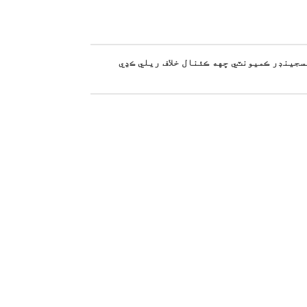
جينڊر ڪميونٽي ڇهه ڪئنال خلاف ريلي ڪڍي