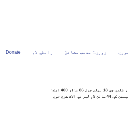
وري
زوريءَ مذهب مٽائڻ
رابطي لاءِ
Donate
مٽياري ۽ ڄامشورو ضلعي جي 18 ٻيلن جون 86 هزار 400 ايڪڙ
زمينون خانگي ڪمپنين کي 44 سالن لاءِ ليز تي الاٽ ڪرڻ جون