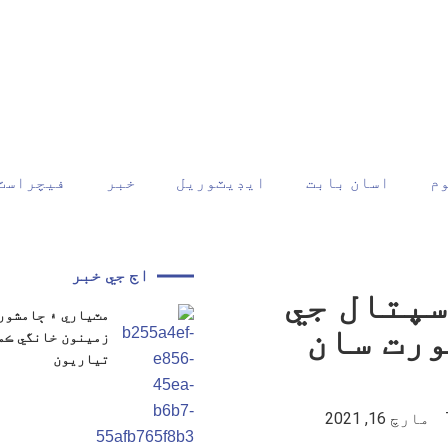
م
اسان بابت
ايڊيٽوريل
خبر
فيچراسٽ
اڄ جي خبر
سپتال جي
ورت سان
تياريون
مارچ 16, 2021