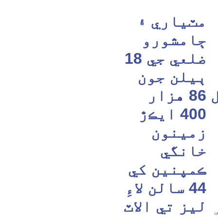
مٽياري ۽
ڄامشورو
ضلعي جي 18
ٻيلن جون
86 هزار
400 ايڪڙ
زمينون
خانگي
ڪمپنين کي
44 سالن لاءِ
ليز تي الاٽ