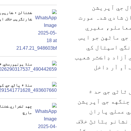
ال جي آپريشن
ڪئنالن ۽ ڪارپوري
ن شادي شدہ عورت
ڪارنگريس خلاف ايف
معاملو، مغيري
جي ماڻهن جو ايس
نگي اسپتال کي
 آزاد ڊاڪٽر شعيب
سنڌ يونيورسٽي ۾
آءِ آر داخل
سنڌ ۾ پاڻي جي کو
 ٿاڻي جي حد ۾
۾ 3 ڏينهن اڳ ڄنگهه جي آپريشن
ڇهه تڪراري ڪئنال
ي عملي پاران
مارچ
نشانو بڻائڻ خلاف