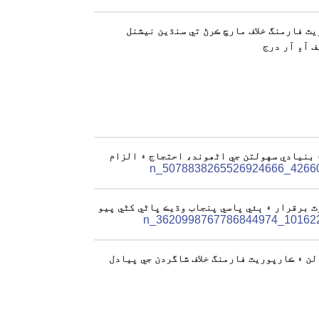
ٽ فارمنگ خلاف مارچ ڪرڻ تي سنڌين نيشنل
 آءِ آر درج
 بنيادي سهولتن جي اڻھوند، احتجاج ۽ الزام
ٽ برقرار ۽ ٻئي پاسي پنجاب وڌيڪ پاڻي کڻي پيو
ن ۽ ڪارپوريٽ فارمنگ خلاف شاگردن جي پيادل