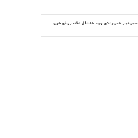
جينڊر ڪميونٽي ڇهه ڪئنال خلاف ريلي ڪڍي