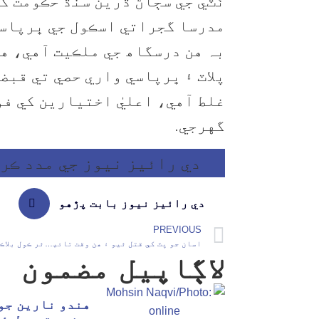
ٺٽي جي سڄاڻ ڌرين سنڌ حڪومت ک
مدرسا گجراتي اسڪول جي ڀرپاسي
بہ هن درسگاھ جي ملڪيت آهي، ه
پلاٽ ۽ ڀرپاسي واري حصي تي قبض
غلط آهي، اعليٰ اختيارين کي ف
گهرجي.
دي رائيز نيوز جي مدد ڪرڻ 
دي رائيز نيوز بابت پڙهو
PREVIOUS
اسان جو پٽ کي قتل ٿيو ۽ ھن وقت تائين سنڌ حڪومت بہ رابطو ناھي ڪيو
لاڳاپيل مضمون
هندو نارين جو