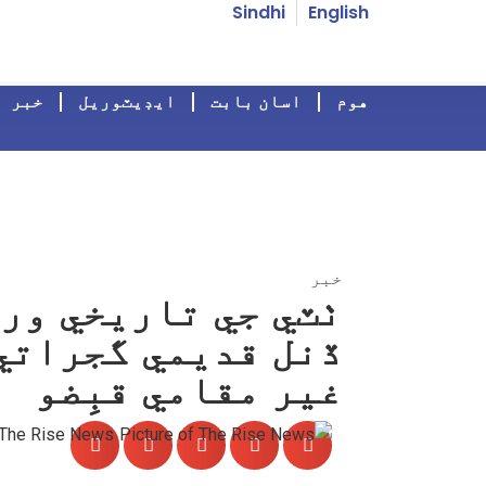
Sindhi
English
هوم
اسان بابت
ايڊيٽوريل
خبر
خبر
ٺٽي جي تاريخي ور
ڏنل قديمي گجراتي
غير مقامي قبِضو
The Rise News