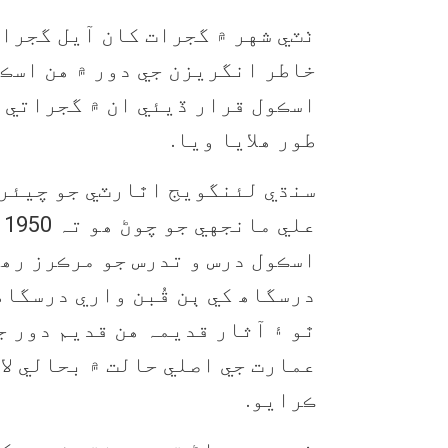
ٺٽي شهر ۾ گجرات کان آيل گجرا
خاطر انگريزن جي دور ۾ هن اسڪ
اسڪول قرار ڏيئي ان ۾ گجراتي ۽
طور هلايا ويا.
سنڌي لئنگويج اٿارٽي جو چيئر
عل
اسڪول درس و تدرس جو مرڪرز رھي
درسگاھ کي ٻن قُبن واري درسگاھ
ٿو ۽ آثار قديمہ هن قديم دور ج
عمارت جي اصلي حالت ۾ بحالي لا
ڪرايو.