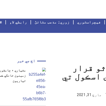
فيچراسٽوري
زوريءَ مذهب مٽائڻ
رابطي لاءِ
e
اڄ جي خبر
ثو قرار
 اسڪول تي
تياريون
مارچ 31, 2021