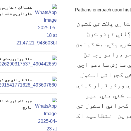
ڪئنالن ۽ ڪارپوري
Pathans encroach upon histo
ڪارنگريس خلاف ايف
اري پلاٽ تي کٽون
ڳائي قبِضو ڪرڻ
ڪري ڇڏي. ھڪ ڏينھن
جو ڊرامو رچائڻ
سنڌ يونيورسٽي ۾
ي سازش سامھو اچي
ي گجراتي اسڪول
سنڌ ۾ پاڻي جي کو
ي ورثو قرار ڏيئي
ہ ڪئي ھئي. غير
ڇهه تڪراري ڪئنال
گجراتي اسڪول تي
مارچ
رين انتظاميه اک