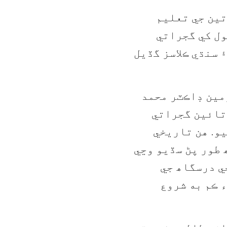
تين جي تعليم
ول کي گجراتي
 سنڌي ڪلاسز گڏيل
مين ڊاڪٽر محمد
ي مانجهي جو چوڻ ھو تہ 1950 تائين گجراتي
و. هن تاريخي
 طور پڻ سڏيو وڃي
ي درسگاھ جي
ء ڪم به شروع