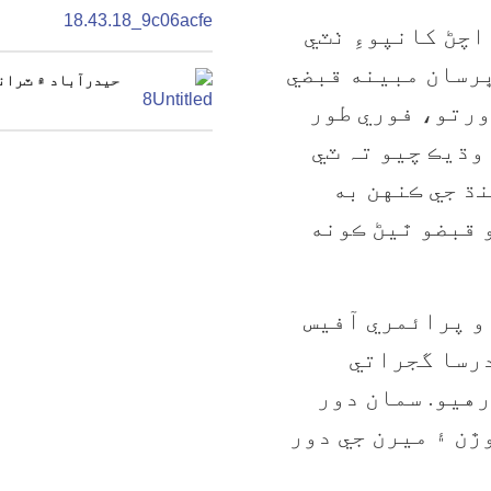
اچڻ کانپوءِ ٺٽي
رسان مبينه قبضي
حيدرآباد ۾ ٽرانس
ورتو، فوري طور
 وڌيڪ چيو تہ ٽي
ڌ جي ڪنهن به
 قبضو ٿيڻ ڪونه
او پرائمري آفيس
درسا گجراتي
رهيو. سمان دور
ڙن ۽ ميرن جي دور