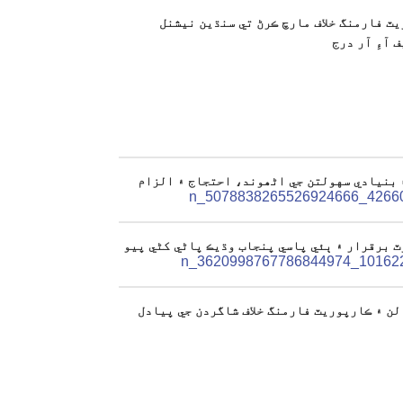
ٽ فارمنگ خلاف مارچ ڪرڻ تي سنڌين نيشنل
 آءِ آر درج
 بنيادي سهولتن جي اڻھوند، احتجاج ۽ الزام
ٽ برقرار ۽ ٻئي پاسي پنجاب وڌيڪ پاڻي کڻي پيو
ن ۽ ڪارپوريٽ فارمنگ خلاف شاگردن جي پيادل