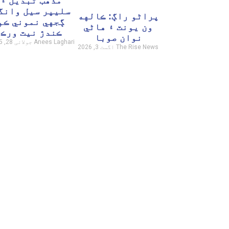
مذهب تبديل ۽
سليپر سيل وانگ
پراڻو راڳ: ڪالهه
ڳجهي نموني ڪم
ون يونٽ ۽ هاڻي
ڪندڙ نيٽ ورڪ
نوان صوبا
Anees Laghari
جولائی 28, 2025
The Rise News
اگست 3, 2026