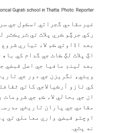
rical Gujrati school in Thatta. Photo: Reporter
غيرمقامي گجراتي اسڪول جي سرڪ
رکي جرڳو ڪري پلاٽ تي ٽريڪٽر ل
بعد اڏاوتي ڪم لاء تياري شروع 
اڳ پلاٽ لڳ ڪاٺ جي گدام کي باھ 
بعد لينڊ مافيا جي اصل قبضي ج
ويئي، نگريزن جي دور جي تاريخ
کي تازو آرڪيالاجي کاتي ثقافت
ان جي بحالي لاء ڪم جي شروعات ب
مقامي جي پاران تاريخي مدرسہ 
اوچتو قبضي واري معاملي تي پھ
نه پٽي.