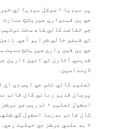
پر ميڊيا ۽ سوشل ميڊيا تي خبر 
جي ٻن قبنواري هيريٽج عمارت ڀ
جو ثقافت کاتي شاھ سخت نوٽيس 
تي قبضو خالي ڪرايو آھي. اِنھن
جي ٻن قبن واري هيريٽج سميت سن
قديمي آثارن تي ائين ڌارين جو
ڏينداسين.
تعليم کاتي ٺٽو جي ايس ڊي اي 
ڀرسان قديم زماني کان قائم م
اسڪول تعليم ۽ تدريس جو مرڪز 
کان قائم مدرسا اسڪول کي ڪلهو
۾ به علمي مرڪز جي حيثيت رهي.