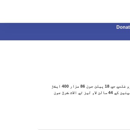
Donat
مٽياري ۽ ڄامشورو ضلعي جي 18 ٻيلن جون 86 هزار 400 ايڪڙ
زمينون خانگي ڪمپنين کي 44 سالن لاءِ ليز تي الاٽ ڪرڻ جون