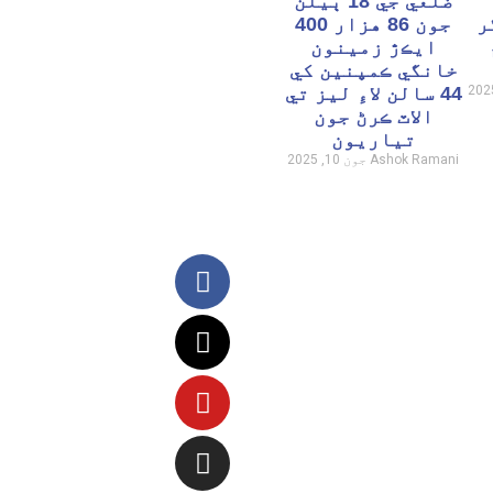
ضلعي جي 18 ٻيلن
ر
جون 86 هزار 400
ايڪڙ زمينون
خانگي ڪمپنين کي
44 سالن لاءِ ليز تي
الاٽ ڪرڻ جون
تياريون
Ashok Ramani
جون 10, 2025