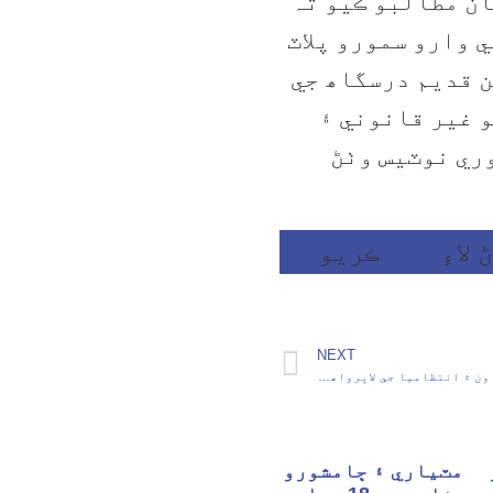
ان مطالبو ڪيو تہ
 وارو سمورو پلاٽ
ن قديم درسگاھ جي
و غير قانوني ۽
وري نوٽيس وٺڻ
لاءِ
ڪلڪ
ڪريو
NEXT
ٿر ڪول بلاڪ ون ۾ انتظاميا جي لاپرواهي سبب ٿرواسي سيفٽي آفيسر ھريش فوت
مٽياري ۽ ڄامشورو