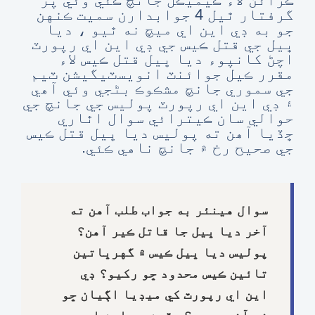
گرفتار ٿيل 4 جوابدارن سميت ڪنهن
جو به ڊي اين اي ميچ نه ٿيو ، ديا
ڀيل جي قتل ڪيس جي ڊي اين اي رپورٽ
اچڻ کانپوء ديا ڀيل قتل ڪيس لاء
مقرر ڪيل جوائنٽ انويسٽيگيشن ٽيم
جي سموري جانچ مشڪوڪ بڻجي وئي آھي
۽ ڊي اين اي رپورٽ پوليس جي جانچ جي
حوالي سان ڪيترائي سوال اٿاري
ڇڏيا آھن ته پوليس ديا ڀيل قتل ڪيس
جي صحيح رخ ۾ جانچ ناهي ڪئي.
سوال هينئر به جواب طلب آهن ته
آخر ديا ڀيل جا قاتل ڪير آهن؟
پوليس ديا ڀيل ڪيس ۾ گهرڀاتين
تائين ڪيس محدود ڇو رکيو؟ ڊي
اين اي رپورٽ کي ميڊيا اڳيان ڇو