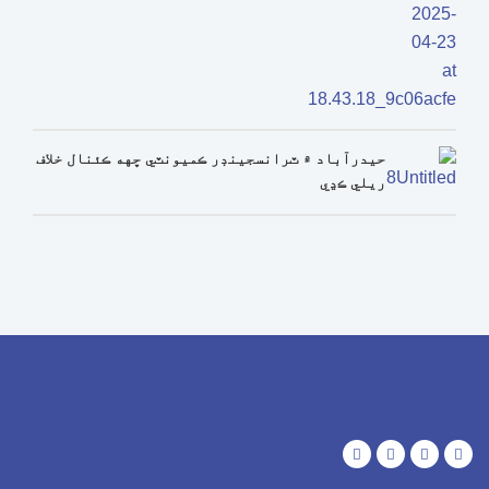
حيدرآباد ۾ ٽرانسجينڊر ڪميونٽي ڇهه ڪئنال خلاف
ريلي ڪڍي