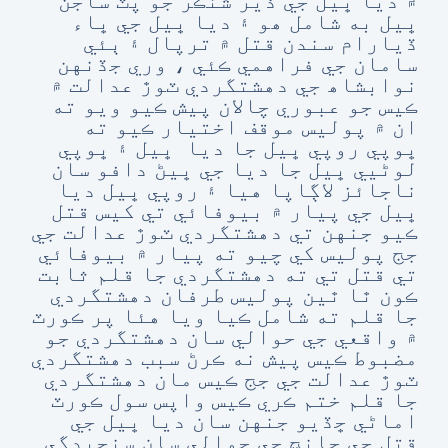
۾ ديا ڀيل جي ڏير شنڪر جو پٽ ساجن
ڀيل به شامل ھو ۽ ديا ڀيل جي ڀاء
ڏيارام سندن قتل ۾ ترپال ۽ ٻئي
سامان جي فراهمي ڪئي ، وري جڏنهن
نوابشاھ جي دهشتگردي ٽوڙ عدالت ۾
ڪيس جو عبوري چالان پيش ڪيو ويو ته
ان ۾ پوليس موقف اختيار ڪيو ته
ڀوپي روپي ڀيل جا ديا ڀيل ۽ ڀوپي
لوڻيي ڀيل جا ديا جي ڀيڻ دافو سان
ناجائز لاڳاپا هيا ۽ روپي ڀيل ديا
ڀيل جي پيار ۾ بيوفائي تي کيس قتل
ڪيو جنهن تي دهشتگردي ٽوڙ عدالت جي
جج پوليس کي چيو ته پيار ۾ بيوفائي
تي قتل تي ته دهشتگردي جا قلم ثابت
ڪون ٿا ٿين پوليس طرفان دهشتگردي
جا قلم ته شامل ڪيا ويا هئا پر ڪورٽ
۾ واقعي جي حوالي سان دهشتگردي جو
مضبوط ڪيس پيش نه ڪرڻ سبب دهشتگردي
ٽوڙ عدالت جي جج ڪيس مان دهشتگردي
جا قلم ختم ڪري ڪيس واپس سول ڪورٽ
اماڻي ڇڏيو جنهن سان ديا ڀيل جي
قتل جي جانچ جي حوالي سان سنجيدگي