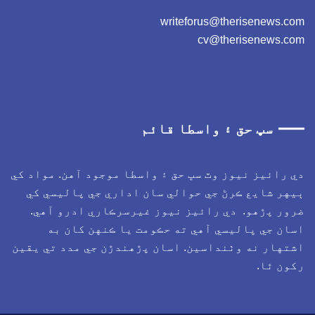
writeforus@therisenews.c
cv@therisenews.co
سڀ حق ۽ واسطا قائم
ي رائيز نيوز وٽ سڀ حق ۽ واسطا موجود آهن. مواد کي
يهر شايع ڪرڻ جي حوالي سان اداري جي پاليسي کي
رور پڙهو. دي رائيز نيوز غيرسرڪاري ادرو آهي.
سان جي پاليسي آهي ته حڪومت يا ڪنهن کان به
شتهار نه وٺنداسين. اسان پڙهندڙن جي مدد تي يقين
کون ٿا.