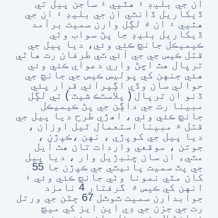
ان جي بليڊ ۽ هٿيي ۽ ساجن ڀيل تي
ڏيکاريل ڏانٽي ان جي بليڊ ۽ ان جي
هٿيي ۽ ان ۾ لڳل وارن سميت برآمد
ڏيکاريل بليڊ جا پڻ سواب وٺي
ڪيميڪل جانچ ڪئي وئي، ديا ڀيل جي
قتل ڪيس جي جي آئي ٽي طرفان رت هاڻي
ترپال هٿ اچڻ واري دعواي ڪئي وئي
هئي جنهن کي پوليس ڪيس جي جانچ جي
حوالي سان وڏي اڳڀرائي قرار پئي
ڏنو ان ترپال ( پلاسٽڪ شيٽ ) تي لڳل
مبينا رت جي داڳن جي پڻ ڪيميڪل
جانچ ڪئي وئي ، اهڙي طرح ديا ڀيل جي
قتل ۾ مبينا استعمال ٿيل اوزان ،
ديا ڀيل جي کوپڙي ، نهن ،ڪپڙن ،
جوتن ، موقعي واردات تان هٿ آيل
مٽيء ان سان چنبڙيل وار ، ديا ڀيل
جي پٽ سميت ڀائيٽي جي ڪپڙن جا 55
کان مٿي نمونا وٺي جانچ ڪئي وئي ۽
انهن کي ڪيس ۾ گرفتار 4 نامزد
جوابدارن سميت ٽوٽل 67 ڄڻن جي ورتل
رت جي جزن جي ڊي اين ايز کي ميچ
ڪرائڻ لاء ڪيميڪل جانچ ڪئي وئي پر