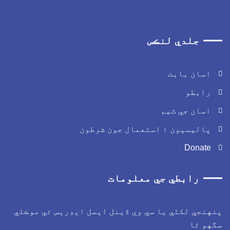
جلدي لنڪس
اسان بابت
رابطو
اسان جي ٽيم
پاليسيون ۽ استعمال جون شرطون
Donate
رابطي جي معلومات
نهنجي لکڻي يا سي وي ڏينل ايمل ايڊريس تي موڪلي
گهو ٿا