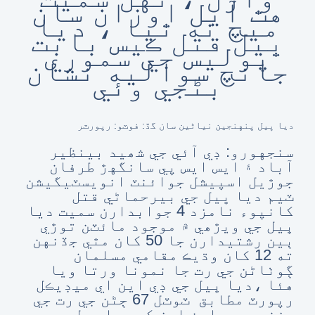
هٿ آيل اوزان سان
ميچ نه ٿيا ، ديا
ڀيل قتل ڪيس بابت
پوليس جي سموري
جانچ سواليه نشان
بڻجي وئي
ديا ڀيل پنهنجين نياڻين سان گڏ: فوٽو: رپورٽر
سنجهورو: ڊي آئي جي شھيد بينظير
آباد ۽ ايس ايس پي سانگهڙ طرفان
جوڙيل اسپيشل جوائنٽ انويسٽيگيشن
ٽيم ديا ڀيل جي بيرحماڻي قتل
کانپوء نامزد 4 جوابدارن سميت ديا
ڀيل جي ويڙھي ۾ موجود مائٽن توڙي
ٻين رشتيدارن جا 50 کان مٿي جڏنهن
ته 12 کان وڌيڪ مقامي مسلمان
ڳوٺاڻن جي رت جا نمونا ورتا ويا
هئا ،ديا ڀيل جي ڊي اين اي ميڊيڪل
رپورٽ مطابق ٽوٽل 67 ڄڻن جي رت جي
جزن جي ڊي اين ايز کي ديا ڀيل جي