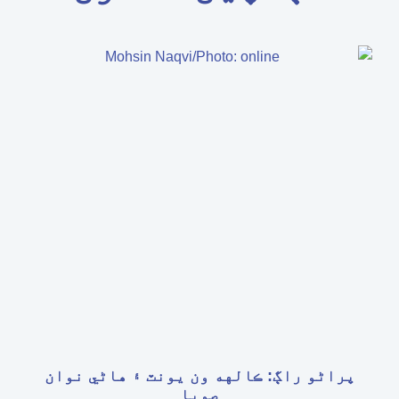
پراڻو راڳ: ڪالهه ون يونٽ ۽ هاڻي نوان
صوبا