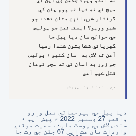
نه آندو ويو؟ جڏهن ڊي اين اي
ميچ ئي نه ٿيا ته پوءِ چئن کي
گرفتار ڪري انهن مٿان تشدد ڇو
ڪيو وويو؟ ايستائين جو پوليس
جي حوالي سان ديا ڀيل جا
گهرڀاتي شڪايتون ڪندا رهيا
آهن ته لاش به اسان کنيو ۽ پوليس
جو زور به اسان تي ته مڃو توهان
قتل ڪيو آهي
دي رائيز نيوز رپورٽر.
ديا ڀيل جي بيرحماڻي قتل وارو
واقعو 27 ڊسمبر 2022 ۾ پيش آيو ۽
سندس لاش جي پوسٽ مارٽم سميت موقعي
واردات تان هٿ آيل 67 ڄڻن جي رت جا