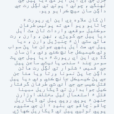
لهنگي ، چولي ۽ پوتي تي لڳل رت جي
داڳن سان ميچ ڪرايو ويو.
ان کان علاوه ڊي اين اي رپورٽ ۾
ڄاڻايو ويو آھي ته پوليس طرفان
موڪليل موقعي واردات تان هٿ آيل
ديا ڀيل جي کوپڙي ، نهن ، وارن ، رت
هاڻي مٽي ان ۾ چنبڙيل وارن ، ديا
ڀيل جي هٿ آيل ٻنهي جوتن جا پڻ سواب
وٺي ڪيميڪل جانچ ڪئي وئي ،ان سان
گڏ ڊي اين اي رپورٽ ۾ ديا ڀيل جي پٽ
سومر چند ۽ سندس ڀائيٽي ساجن ڀيل
جي قميص ۽ شلوار تي لڳل رت هاڻن
داڳن جا پڻ نمونا ورتا ويا هئا جن
جي پڻ ڪيميڪل جانچ ڪئي وئي ديا ڀيل
قتل ڪيس جي جي آئي ٽي طرفان گرفتار
ڪيل جوابدارن تي ڏيکاريل مبينا
قتل ۾ استعمال ٿيل مختلف اوزارن
جنهن ۾ ڀوپي روپي ڀيل تي ڏيکاريل
چاقو : چاقو جي بليڊ ۽ ان جي هٿيي،
ڀوپي لوڻيي ڀيل تي ڏيکاريل ڪهاڙي