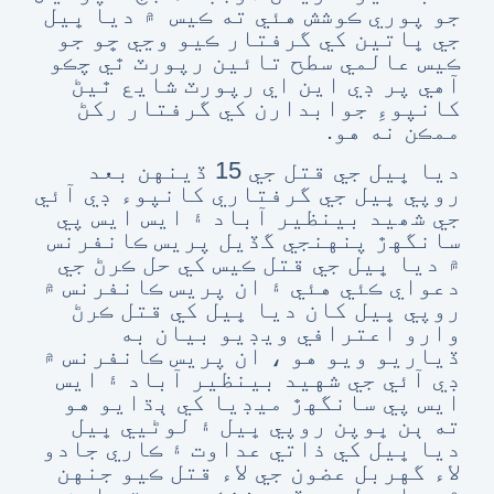
جو پوري ڪوشش هئي ته ڪيس ۾ ديا ڀيل
جي ڀاتين کي گرفتار ڪيو وڃي ڇو جو
ڪيس عالمي سطح تائين رپورٽ ٿي چڪو
آهي پر ڊي اين اي رپورٽ شايع ٿيڻ
کانپوءِ جوابدارن کي گرفتار رکڻ
ممڪن نه هو.
ديا ڀيل جي قتل جي 15 ڏينهن بعد
روپي ڀيل جي گرفتاري کانپوء ڊي آئي
جي شھيد بينظير آباد ۽ ايس ايس پي
سانگهڙ پنهنجي گڏيل پريس ڪانفرنس
۾ ديا ڀيل جي قتل ڪيس کي حل ڪرڻ جي
دعواي ڪئي هئي ۽ ان پريس ڪانفرنس ۾
روپي ڀيل کان ديا ڀيل کي قتل ڪرڻ
وارو اعترافي ويڊيو بيان به
ڏياريو ويو هو ، ان پريس ڪانفرنس ۾
ڊي آئي جي شهيد بينظير آباد ۽ ايس
ايس پي سانگهڙ ميڊيا کي ٻڌايو هو
ته ٻن ڀوپن روپي ڀيل ۽ لوڻيي ڀيل
ديا ڀيل کي ذاتي عداوت ۽ ڪاري جادو
لاء گهربل عضون جي لاء قتل ڪيو جنهن