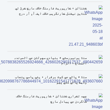
ڪئنالن ۽ ڪارپوريٽ فارمنگ خلاف مارچ ڪرڻ تي
سنڌين نيشنل ڪارنگريس خلاف ايف آءِ آر درج
سنڌ يونيورسٽي ۾ بنيادي سهولتن جي اڻھوند،
احتجاج ۽ الزام
سنڌ ۾ پاڻي جي کوٽ برقرار ۽ ٻئي پاسي پنجاب
وڌيڪ پاڻي کڻي پيو
ڇهه تڪراري ڪئنالن ۽ ڪارپوريٽ فارمنگ خلاف
شاگردن جي پيادل مارچ