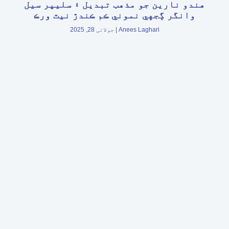
هندو نارين جو مذهب تبديل ۽ سليپر سيل
وانگر ڳجهي نموني ڪم ڪندڙ نيٽ ورڪ
Anees Laghari
جولائی 28, 2025