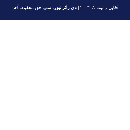
ڪاپي رائيٽ © ۲۰۲۴ |
دي رائز نيوز
، سڀ حق محفوظ آهن