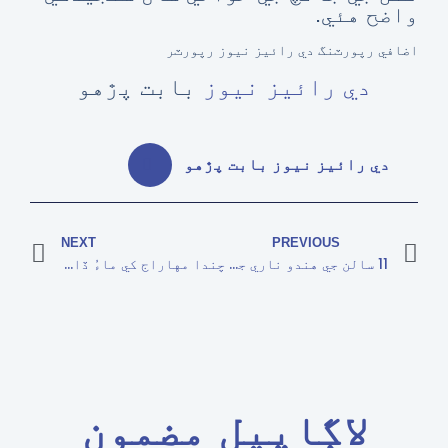
واضح هئي.
اضافي رپورٽنگ دي رائيز نيوز رپورٽر
دي رائيز نيوز
بابت پڙهو
دي رائيز نيوز بابت پڙهو
NEXT
PREVIOUS
11 سالن جي هندو ناري جو زوريءَ مذهب تبديل
چندا مهاراج کي ماءُ ڏانهن نه موڪليو ويو
لاڳاپيل مضمون