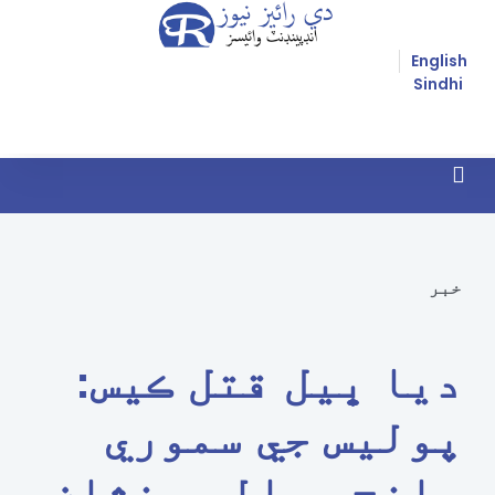
English
Sindhi
زوريءَ مذهب مٽائڻ
خبر
ديا ڀيل قتل ڪيس:
پوليس جي سموري
جانچ سواليه نشان