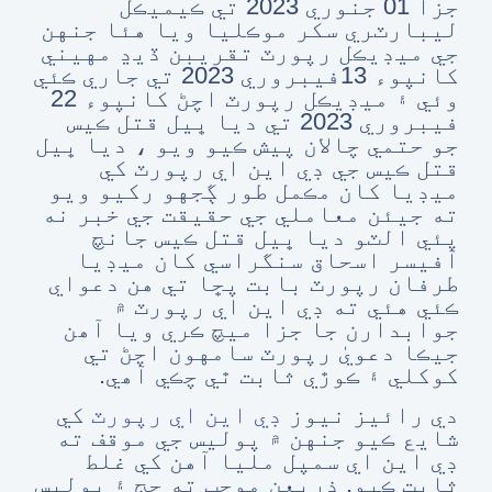
جزا 01 جنوري 2023 تي ڪيميڪل
ليبارٽري سکر موڪليا ويا هئا جنهن
جي ميڊيڪل رپورٽ تقريبن ڏيڍ مهيني
کانپوء 13فيبروري 2023 تي جاري ڪئي
وئي ۽ ميڊيڪل رپورٽ اچڻ کانپوء 22
فيبروري 2023 تي ديا ڀيل قتل ڪيس
جو حتمي چالان پيش ڪيو ويو ، ديا ڀيل
قتل ڪيس جي ڊي اين اي رپورٽ کي
ميڊيا کان مڪمل طور ڳجهو رکيو ويو
ته جيئن معاملي جي حقيقت جي خبر نه
پئي الٽو ديا ڀيل قتل ڪيس جانچ
آفيسر اسحاق سنگراسي کان ميڊيا
طرفان رپورٽ بابت پڇا تي هن دعواي
ڪئي هئي ته ڊي اين اي رپورٽ ۾
جوابدارن جا جزا ميچ ڪري ويا آھن
جيڪا دعويٰ رپورٽ سامهون اچڻ تي
کوکلي ۽ ڪوڙي ثابت ٿي چڪي آھي.
دي رائيز نيوز
ڊي اين اي رپورٽ
کي
شايع ڪيو جنهن ۾ پوليس جي موقف ته
ڊي اين اي سمپل مليا آهن کي غلط
ثابت ڪيو. ذريعن موجب ته جج ۽ پوليس