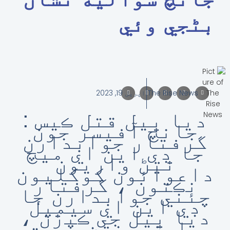
بڻجي وئي
The Rise News
اپریل 19, 2023
ديا ڀيل قتل ڪيس :
جانچ آفيسر جون
گرفتار جوابدارن
جا ڊي اين اي ميچ
ٿيڻ واريون
داعوائون کوکليون
نڪتون ، گرفتار
چئني جوابدارن جا
ڊي اين اي سيمپل
ديا ڀيل جي ڪپڙن ،
وارن ، نهن سميت