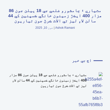
مٽياري ۽ ڄامشورو ضلعي جي 18 ٻيلن جون 86
هزار 400 ايڪڙ زمينون خانگي ڪمپنين کي 44
سالن لاءِ ليز تي الاٽ ڪرڻ جون تياريون
Ashok Ramani
جون 10, 2025
اڄ جي خبر
مٽياري ۽ ڄامشورو ضلعي جي 18 ٻيلن جون 86 هزار
400 ايڪڙ زمينون خانگي ڪمپنين کي 44 سالن لاءِ
ليز تي الاٽ ڪرڻ جون تياريون