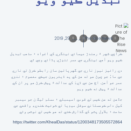
The Rise News
نومبر 29, 2019
ڪراچي شهر ۾ رهندڙ عيسائي نينگري کي اغواه ۽ مذهب تبديل
ڪيو ويو آهي نينگري جي عمر ننڍڙي ٻڌائي وڃي ٿي
دي رائيز نيوز ناري جي گهرڀاتين سان رابطو ڪرڻ تي ناري
جي ماءُ جو چوڻ هو ته هن کي ٻه ڌيئريون جيڪي معصوم ۽ ننڍي
عمر جو آهن. اڄ هن جي ڌيءَ کي عدالت ۾ پيش ڪرڻ هو پر ان کي
عدالت ۾ پيش نه ڪيو ويو
جڏهن ته هن ڪيس تي قومي اسيمبلي ۽ مسلم ليگ ن جو ميمبر
کيل داس ڪوهستاني سوشل ميڊيا تي ٽوئيٽ ڪندي، واقعي جي
مذمت ۽ بلاول ڀٽو کي گذارش ڪئي ته هو ڪيس تي نوٽس وٺي
https://twitter.com/KhealDas/status/1200348173505572864