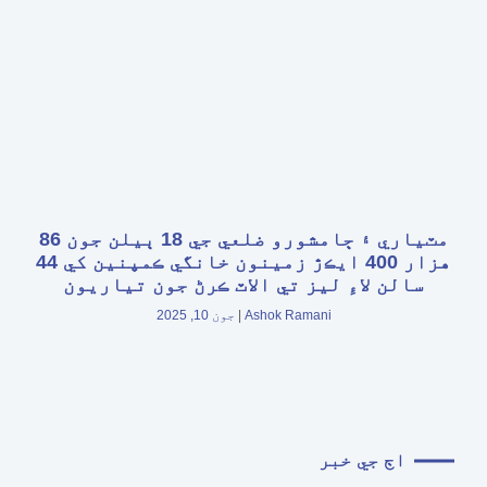
مٽياري ۽ ڄامشورو ضلعي جي 18 ٻيلن جون 86
هزار 400 ايڪڙ زمينون خانگي ڪمپنين کي 44
سالن لاءِ ليز تي الاٽ ڪرڻ جون تياريون
Ashok Ramani
جون 10, 2025
اڄ جي خبر