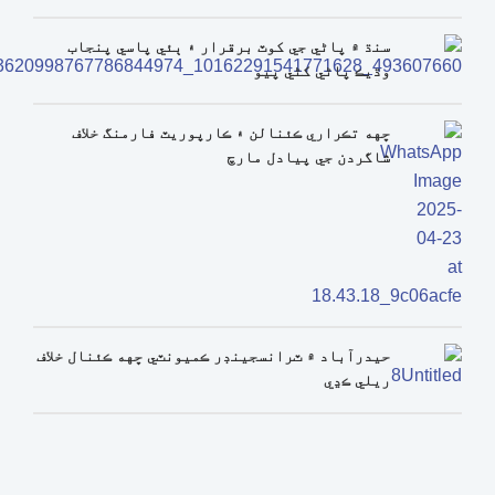
سنڌ ۾ پاڻي جي کوٽ برقرار ۽ ٻئي پاسي پنجاب
وڌيڪ پاڻي کڻي پيو
ڇهه تڪراري ڪئنالن ۽ ڪارپوريٽ فارمنگ خلاف
شاگردن جي پيادل مارچ
حيدرآباد ۾ ٽرانسجينڊر ڪميونٽي ڇهه ڪئنال خلاف
ريلي ڪڍي