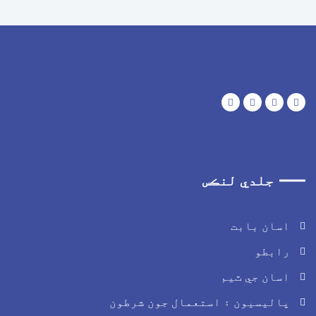
جلدي لنڪس
اسان بابت
رابطو
اسان جي ٽيم
پاليسيون ۽ استعمال جون شرطون