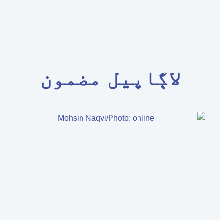
لاڳاپيل مضمون