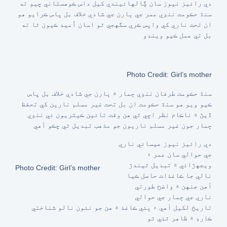
دي رائيز نيوز سان ڳالهائيندي کيل داس ڪوهستاني چيو ته
سنڌ حڪومت ننڍي عمر جي ٻارن جي شادي خلاف بل پاس ڪرايو هو
ان تحت ناري کي واپس ڪري سگهجي ٿو اسان اُميد ڪيون ٿا ته
بل تي عمل ڪيو ويندو
Photo Credit: Girl’s mother
سنڌ حڪومت طرفان ننڍي ڄمار ۾ ٻارن جي شادي خلاف بل پاس
ڪيو ويو هو سنڌ حڪومت ان بل تحت غير مسلم نارين کي تحفظ
ڏيڻ ۾ ناڪام نظر اچي ٿي هن وقت تائين ڪيتريون ئي ننڍي
ڄمار جون غير مسلم ناريون جو مذهب تبديل ٿي چڪو آهي
دي رائيز نيوز عيسائي ناري
جي حوالي سان عمر ۽
ويجهڙائي ۾ تبديل ٿيندڙ
Photo Credit: Girl’s mother
نالي جا ڪاغذات حاصل ڪيا
آهن جنهن ۾ واضح طورتي
ناري جي ڄمار جي حوالي
تاريخ لکيل آهي ۽ ٻئي ڪاغذ ۾ هن جو نئون نالو شناختي
ڪارڊ ۾ ظاهر ٿئي ٿو