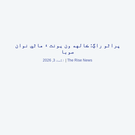
پراڻو راڳ: ڪالهه ون يونٽ ۽ هاڻي نوان
صوبا
The Rise News
اگست 3, 2026