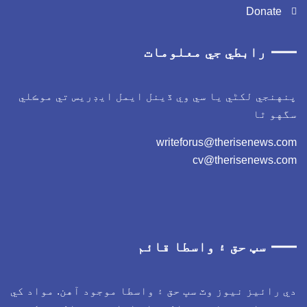
Donate
رابطي جي معلومات
نهنجي لکڻي يا سي وي ڏينل ايمل ايڊريس تي موڪلي
گهو ٿا
writeforus@therisenews.c
cv@therisenews.co
سڀ حق ۽ واسطا قائم
ي رائيز نيوز وٽ سڀ حق ۽ واسطا موجود آهن. مواد کي