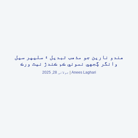
هندو نارين جو مذهب تبديل ۽ سليپر سيل
وانگر ڳجهي نموني ڪم ڪندڙ نيٽ ورڪ
Anees Laghari
جولائی 28, 2025