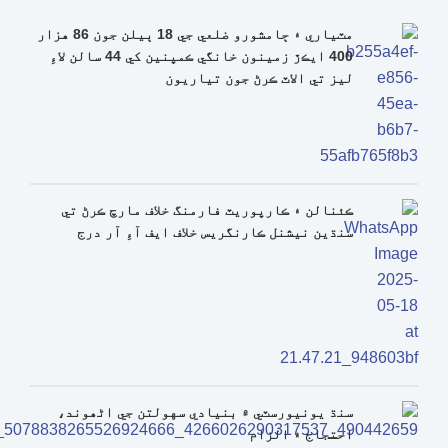
مٽياري ۽ ڄامشورو ضلعي جي 18 ٻيلن جون 86 هزار
400 ايڪڙ زمينون خانگي ڪمپنين کي 44 سالن لاءِ
ليز تي الاٽ ڪرڻ جون تياريون
ڪئنالن ۽ ڪارپوريٽ فارمنگ خلاف مارچ ڪرڻ تي
سنڌين نيشنل ڪارنگريس خلاف ايف آءِ آر درج
سنڌ يونيورسٽي ۾ بنيادي سهولتن جي اڻھوند،
احتجاج ۽ الزام