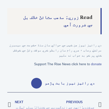
Read
زوريءَ مذهب مٽائڻ خلاف بل
جي ضرورت آهي
دي رائيز نيوز هن ڪيس جي حوالي سان سنڌ حڪومت جي ميمبرن
مرتضيٰ وهاب ۽ هري رام سان رابطو ڪري موقف وٺڻ جي ڪوشش
ڪئي پر ڪو به جواب نه مليو
Support The Rise News click here to
donate
دي رائيز نيوز بابت پڙهو
NEXT
PREVIOUS
چوڪنڊي: انهن جي زندگي شاهي انداز جهڙي ۽ دفن به شاهي انداز سان ٿيا
سي جي ڪئنال: مسلم ليگ (ن) ۽ پي ٽي آءِ – هئا اڳهين گڏ، ٻڌڻ ۾ ٻه ٿيا