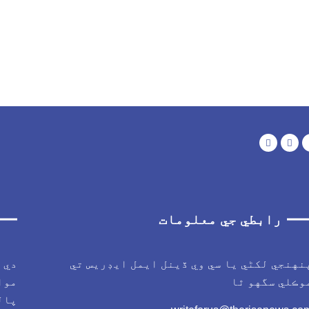
رابطي جي معلومات
نهنجي لکڻي يا سي وي ڏينل ايمل ايڊريس تي
دي 
وڪلي سگهو ٿا
موا
پال