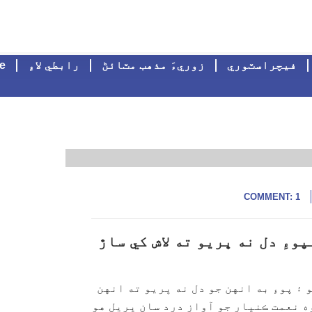
فيچراسٽوري
زوريءَ مذهب مٽائڻ
رابطي لاءِ
e
COMMENT: 1
ءِ دل نه ڀريو ته لاش کي ساڙ
۽ پوءِ به انهن جو دل نه ڀريو ته انهن
ه نعمت ڪنڀار جو آواز درد سان ڀريل هو