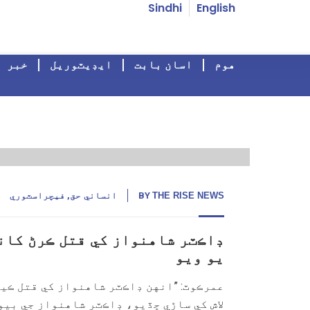
Sindhi
English
هوم
اسان بابت
ايڊيٽوريل
خبر
28
ستمبر, 24
THE RISE NEWS
BY
انساني حق
,
فيچراسٽوري
ڊاڪٽر شاهنواز کي قتل ڪرڻ کانپو
يو ويو
عمرڪوٽ: ”انهن ڊاڪٽر شاهنواز کي قتل ڪيو 
لاش کي ساڙي ڇڏيو، ڊاڪٽر شاهنواز جي بيو