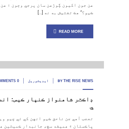
هن جون اکيون ڳوڙهن سان ڀرجي وڃون ۽ هن 
ڪيو؟“ هڪ تفتيش به نه […]
READ MORE
22
ستمبر, 24
THE RISE NEWS
BY
ايڊيٽوريل
0 COMMENTS
ڊاڪٽر شاهنواز ڪنڀار ڪيس: انصا
ي
تعجب آهي جن ناحق ڪيو انهن کي ئي چيو ويو
پاڪستان ۾ هميشه سچ، جانبدار ڪميٽين هٿ