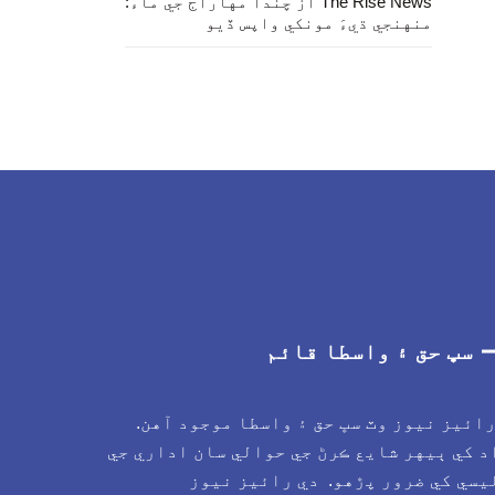
از
The Rise News
چندا مهاراج جي ماءُ:
منهنجي ڌيءَ مونکي واپس ڏيو
سڀ حق ۽ واسطا قائم
رائيز نيوز وٽ سڀ حق ۽ واسطا موجود آهن.
د کي ٻيهر شايع ڪرڻ جي حوالي سان اداري جي
يسي کي ضرور پڙهو. دي رائيز نيوز