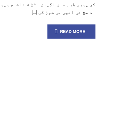
کي پوري طرح سان اڳيان آڻڻ ۾ ناڪام ويو
اڌ سچ ئي انهن جي ڪوڙ کي […]
READ MORE