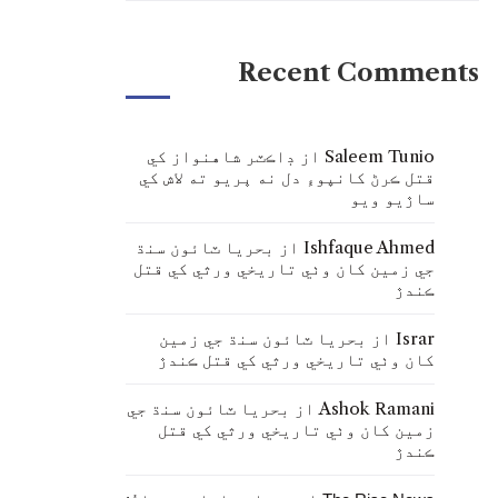
Recent Comments
Saleem Tunio
از
ڊاڪٽر شاهنواز کي
قتل ڪرڻ کانپوءِ دل نه ڀريو ته لاش کي
ساڙيو ويو
Ishfaque Ahmed
از
بحريا ٽائون سنڌ
جي زمين کان وٺي تاريخي ورثي کي قتل
ڪندڙ
Israr
از
بحريا ٽائون سنڌ جي زمين
کان وٺي تاريخي ورثي کي قتل ڪندڙ
Ashok Ramani
از
بحريا ٽائون سنڌ جي
زمين کان وٺي تاريخي ورثي کي قتل
ڪندڙ