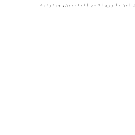
ن آهن يا وري اڌ سچ آڻينديون، جيتوڻيڪ