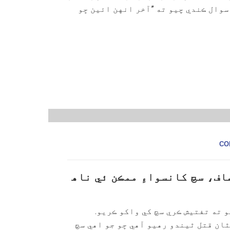
سوال ڪندي چيو ته ”آخر انهن ائين ڇو
ف، سچ کانسواءِ ممڪن ئي ناه
 ته تفتيش ڪري سچ کي واکو ڪريو.
ان قتل ٿيندو رهيو آهي ڇو جو اهي سچ