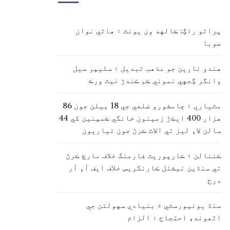
پراڻو راڳ: ڪالهه ون يونٽ ۽ هاڻي نوان
صوبا
هندو نارين جو مذهب تبديل ۽ سليپر سيل
وانگر ڳجهي نموني ڪم ڪندڙ نيٽ ورڪ
مٽياري ۽ ڄامشورو ضلعي جي 18 ٻيلن جون 86
هزار 400 ايڪڙ زمينون خانگي ڪمپنين کي 44
سالن لاءِ ليز تي الاٽ ڪرڻ جون تياريون
ڪئنالن ۽ ڪارپوريٽ فارمنگ خلاف مارچ ڪرڻ
تي سنڌين نيشنل ڪارنگريس خلاف ايف آءِ آر
درج
سنڌ يونيورسٽي ۾ بنيادي سهولتن جي
اڻھوند، احتجاج ۽ الزام