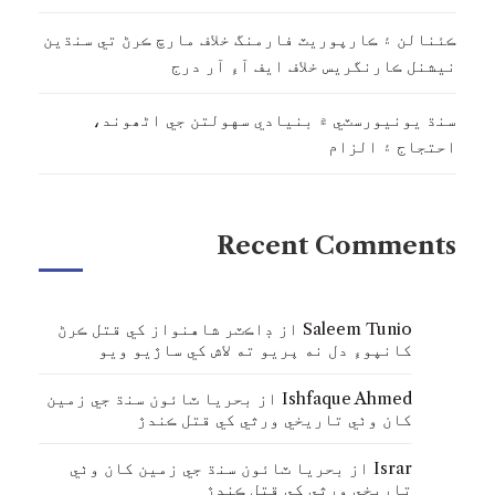
ڪئنالن ۽ ڪارپوريٽ فارمنگ خلاف مارچ ڪرڻ تي سنڌين
نيشنل ڪارنگريس خلاف ايف آءِ آر درج
سنڌ يونيورسٽي ۾ بنيادي سهولتن جي اڻھوند،
احتجاج ۽ الزام
Recent Comments
Saleem Tunio
از
ڊاڪٽر شاهنواز کي قتل ڪرڻ
کانپوءِ دل نه ڀريو ته لاش کي ساڙيو ويو
Ishfaque Ahmed
از
بحريا ٽائون سنڌ جي زمين
کان وٺي تاريخي ورثي کي قتل ڪندڙ
Israr
از
بحريا ٽائون سنڌ جي زمين کان وٺي
تاريخي ورثي کي قتل ڪندڙ