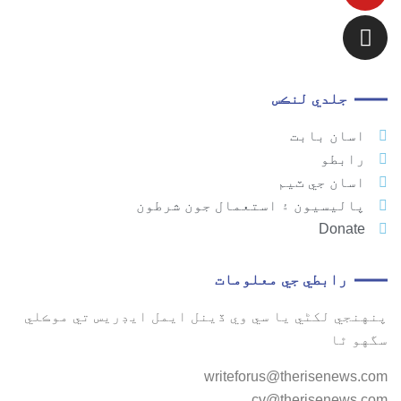
جلدي لنڪس
اسان بابت
رابطو
اسان جي ٽيم
پاليسيون ۽ استعمال جون شرطون
Donate
رابطي جي معلومات
پنهنجي لکڻي يا سي وي ڏينل ايمل ايڊريس تي موڪلي
سگهو ٿا
writeforus@therisenews.com
cv@therisenews.com