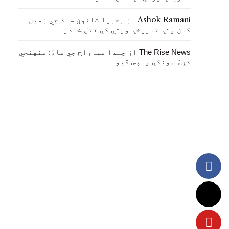
Ashok Ramani
از
بحريا ٽائون سنڌ جي زمين
کان وٺي تاريخي ورثي کي قتل ڪندڙ
از
The Rise News
چندا مهاراج جي ماءُ: منهنجي
ڌيءَ مونکي واپس ڏيو