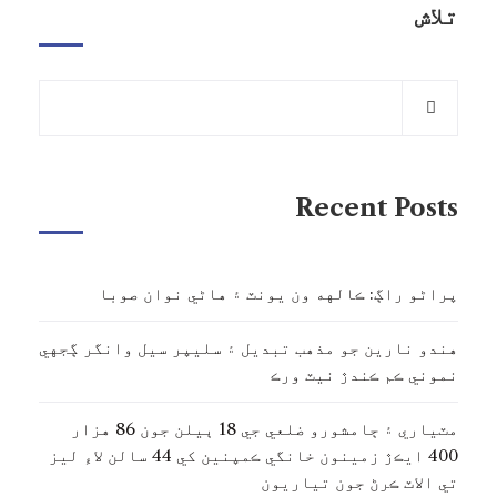
تلاش
Recent Posts
پراڻو راڳ: ڪالهه ون يونٽ ۽ هاڻي نوان صوبا
هندو نارين جو مذهب تبديل ۽ سليپر سيل وانگر ڳجهي
نموني ڪم ڪندڙ نيٽ ورڪ
مٽياري ۽ ڄامشورو ضلعي جي 18 ٻيلن جون 86 هزار
400 ايڪڙ زمينون خانگي ڪمپنين کي 44 سالن لاءِ ليز
تي الاٽ ڪرڻ جون تياريون