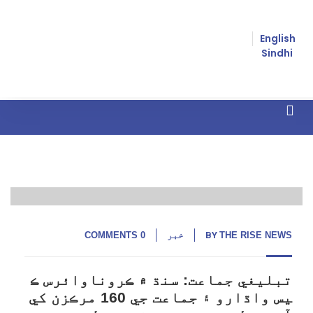
English
Sindhi
04
زوريءَ مذهب مٽائڻ
اپریل,
20
THE RISE NEWS
BY
خبر
0 COMMENTS
تبليغي جماعت: سنڌ ۾ ڪروناوائرس ڪ
يس واڌارو ۽ جماعت جي 160 مرڪزن کي