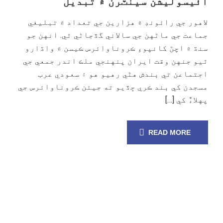
آئيسوليشن سينٽرن ۾ تبديل
لاهور جي رائونڊ ۾ هزارين جي تعداد ۾ تبليغي
جماعت جي ماڻهن جي سالاني گڏجاڻي ٿي. انهن جو
سنڌ ۾ اچڻ کانپوءِ ڪروناوائرس ڪيسن ۾ واڌارو
ٿيو جنهن وقت ايران پنهنجي ملڪ اندر جمعي جي
اجتماعن تي بندش هڻي رهيو هو ۽ سعودي عرب
مسجدن کي بند ڪري ڇڏيو ته جيئن ڪروناوائرس جي
پهلاءٌ کي […]
READ MORE