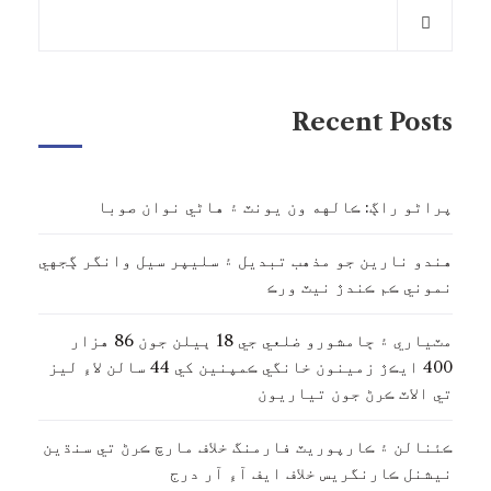
Recent Posts
پراڻو راڳ: ڪالهه ون يونٽ ۽ هاڻي نوان صوبا
هندو نارين جو مذهب تبديل ۽ سليپر سيل وانگر ڳجهي
نموني ڪم ڪندڙ نيٽ ورڪ
مٽياري ۽ ڄامشورو ضلعي جي 18 ٻيلن جون 86 هزار
400 ايڪڙ زمينون خانگي ڪمپنين کي 44 سالن لاءِ ليز
تي الاٽ ڪرڻ جون تياريون
ڪئنالن ۽ ڪارپوريٽ فارمنگ خلاف مارچ ڪرڻ تي سنڌين
نيشنل ڪارنگريس خلاف ايف آءِ آر درج