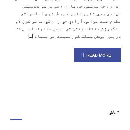
ادارن جي سرشتي جي باري ۾ صوبن کي ڊڪٽيشن
ڏيندي رهي. ننڍي کنڊي ۾ برطانوي آبادياتي
نظام هيٺ عوامي آزادي جي راءِ کي ماٺو ڪرڻ لاءِ
انگريزن مختلف وقتن تي لوڪل ڪائونسلز ايڪٽ
ذريعي لوڪل سيلف گورنمينٽ جو بنياد […]
READ MORE
تلاش