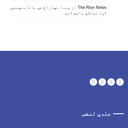
از
The Rise News
چندا مهاراج جي ماءُ: منهنجي
ڌيءَ مونکي واپس ڏيو
جلدي لنڪس