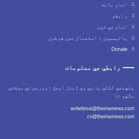
اسان بابت
رابطو
اسان جي ٽيم
پاليسيون ۽ استعمال جون شرطون
Donate
رابطي جي معلومات
پنهنجي لکڻي يا سي وي ڏينل ايمل ايڊريس تي موڪلي
سگهو ٿا
writeforus@therisenews.com
cv@therisenews.com