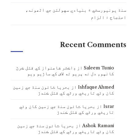
سنڌ يونيورسٽي ۾ بنيادي سهولتن جي اڻھوند،
احتجاج ۽ الزام
Recent Comments
Saleem Tunio
از
ڊاڪٽر شاهنواز کي قتل ڪرڻ
کانپوءِ دل نه ڀريو ته لاش کي ساڙيو ويو
Ishfaque Ahmed
از
بحريا ٽائون سنڌ جي زمين
کان وٺي تاريخي ورثي کي قتل ڪندڙ
Israr
از
بحريا ٽائون سنڌ جي زمين کان وٺي
تاريخي ورثي کي قتل ڪندڙ
Ashok Ramani
از
بحريا ٽائون سنڌ جي زمين
کان وٺي تاريخي ورثي کي قتل ڪندڙ