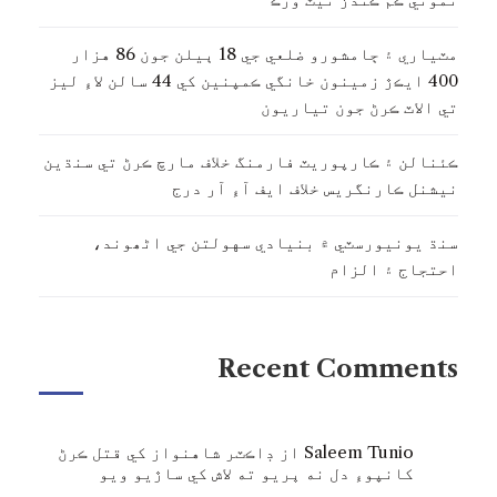
مٽياري ۽ ڄامشورو ضلعي جي 18 ٻيلن جون 86 هزار
400 ايڪڙ زمينون خانگي ڪمپنين کي 44 سالن لاءِ ليز
تي الاٽ ڪرڻ جون تياريون
ڪئنالن ۽ ڪارپوريٽ فارمنگ خلاف مارچ ڪرڻ تي سنڌين
نيشنل ڪارنگريس خلاف ايف آءِ آر درج
سنڌ يونيورسٽي ۾ بنيادي سهولتن جي اڻھوند،
احتجاج ۽ الزام
Recent Comments
Saleem Tunio
از
ڊاڪٽر شاهنواز کي قتل ڪرڻ
کانپوءِ دل نه ڀريو ته لاش کي ساڙيو ويو