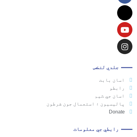
جلدي لنڪس
اسان بابت
رابطو
اسان جي ٽيم
پاليسيون ۽ استعمال جون شرطون
Donate
رابطي جي معلومات