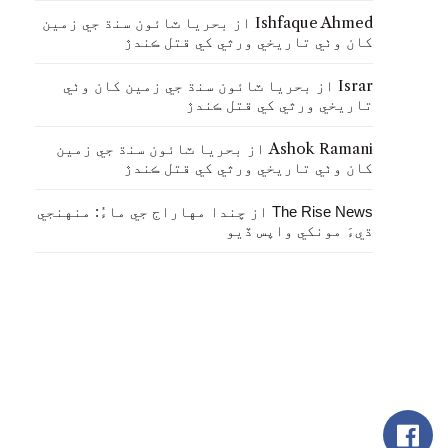
Ishfaque Ahmed
از
بحريا ٽائون سنڌ جي زمين
کان وٺي تاريخي ورثي کي قتل ڪندڙ
Israr
از
بحريا ٽائون سنڌ جي زمين کان وٺي
تاريخي ورثي کي قتل ڪندڙ
Ashok Ramani
از
بحريا ٽائون سنڌ جي زمين
کان وٺي تاريخي ورثي کي قتل ڪندڙ
از
The Rise News
چندا مهاراج جي ماءُ: منهنجي
ڌيءَ مونکي واپس ڏيو