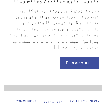
مليريا وگهي حياتيون وڃائي ويٺا
سکر ۾ تازوئي گذريل ٻوڏ ۽ برساتن کانپوء
گيسٽرو ۽ مليريا جو مرض بي قابو ٿي ويو ٻن
هفتن اندر 13 ٻارڙن سميت 16 ڄڻا گيسٽرو۽
مليريا وگهي پنهنجون حياتيون وڃائي ويٺا
صحت کاتو اگهور ننڊ ستل ڪيترا ئي مريض اسپتال
ڀيڙا سول اسپتال جا وارڊ ڀرجي ويا بسترن جي
کوٽ سبب ٻارڙا پٽ تي […]
READ MORE
24
ستمبر,
22
THE RISE NEWS
BY
خبر
,
ويڊيوز
0 COMMENTS