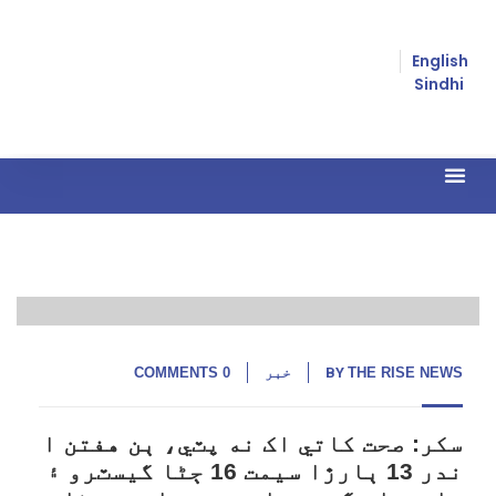
English
Sindhi
24
زوريءَ مذهب مٽائڻ
ستمبر,
22
THE RISE NEWS
BY
خبر
0 COMMENTS
سکر: صحت کاتي اک نه پٽي، ٻن هفتن ا
ندر 13 ٻارڙا سيمت 16 ڄڻا گيسٽرو ۽