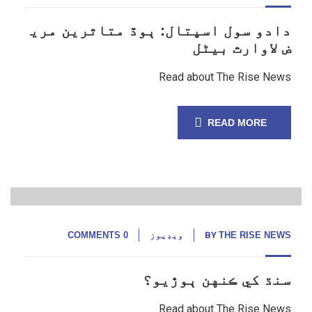
دادو سول اسپتال: ٻوڏ متاثرين مري
ض لاوارث بيڻل
Read about The Rise News
READ MORE
15
ستمبر,
22
THE RISE NEWS
BY
ويڊيوز
0 COMMENTS
سنڌ کي ڪنهن ٻوڙيو؟
Read about The Rise News