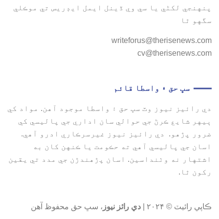
پنهنجي لکڻي يا سي وي ڏينل ايمل ايڊريس تي موڪلي
سگهو ٿا
writeforus@therisenews.com
cv@therisenews.com
سڀ حق ۽ واسطا قائم
دي رائيز نيوز وٽ سڀ حق ۽ واسطا موجود آهن. مواد کي
ٻيهر شايع ڪرڻ جي حوالي سان اداري جي پاليسي کي
ضرور پڙهو. دي رائيز نيوز غيرسرڪاري ادرو آهي.
اسان جي پاليسي آهي ته حڪومت يا ڪنهن کان به
اشتهار نه وٺنداسين. اسان پڙهندڙن جي مدد تي يقين
رکون ٿا.
ڪاپي رائيٽ © ۲۰۲۴ |
دي رائز نيوز
، سڀ حق محفوظ آهن