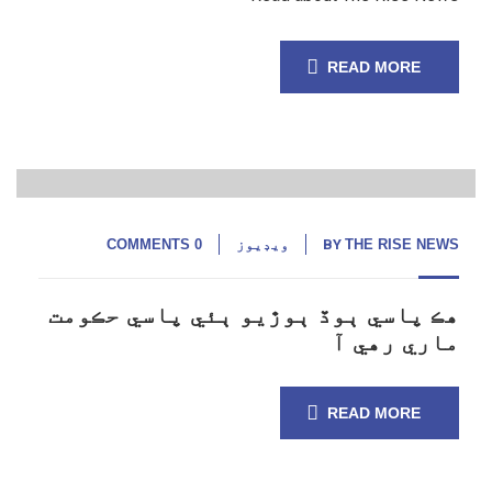
READ MORE
14
ستمبر,
22
THE RISE NEWS
BY
ويڊيوز
0 COMMENTS
هڪ پاسي ٻوڏ ٻوڙيو ٻئي پاسي حڪومت
ماري رهي آ
READ MORE