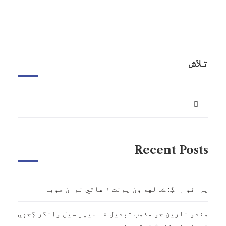
تلاش
Recent Posts
پراڻو راڳ: ڪالهه ون يونٽ ۽ هاڻي نوان صوبا
هندو نارين جو مذهب تبديل ۽ سليپر سيل وانگر ڳجهي
نموني ڪم ڪندڙ نيٽ ورڪ