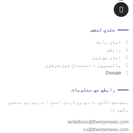
جلدي لنڪس
اسان بابت
رابطو
اسان جي ٽيم
پاليسيون ۽ استعمال جون شرطون
Donate
رابطي جي معلومات
پنهنجي لکڻي يا سي وي ڏينل ايمل ايڊريس تي موڪلي
سگهو ٿا
writeforus@therisenews.com
cv@therisenews.com