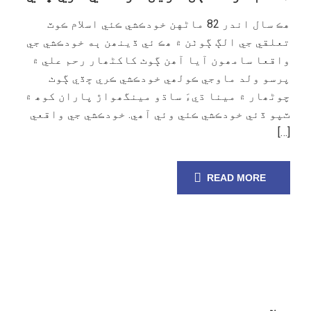
هڪ سال اندر 82 ماڻهن خودڪشي ڪئي اسلام ڪوٽ
تعلقي جي الڳ ڳوٺن ۾ ھڪ ئي ڏينھن ٻه خودڪشي جي
واقعا سامھون آيا آھن ڳوٺ کاکڻھار رحم علي ۾
پرسو ولد ماوجي ڪولھي خودڪشي ڪري ڇڏي ڳوٺ
چوڻھار ۾ مينا ڌيءَ ساڌو مينگھواڙ پاران کوھ ۾
ٽپو ڏئي خودڪشي ڪئي وئي آھي. خودڪشي جي واقعي
[…]
READ MORE