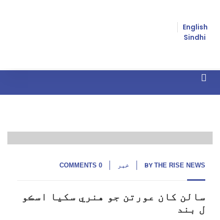
English
Sindhi
17
زوريءَ مذهب مٽائڻ
جنوری,
20
THE RISE NEWS
BY
خبر
0 COMMENTS
سالن کان عورتن جو هنري سکيا اسڪو
ل بند