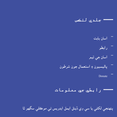
جلدي لنڪس
اسان بابت
رابطو
اسان جي ٽيم
پاليسيون ۽ استعمال جون شرطون
Donate
رابطي جي معلومات
پنهنجي لکڻي يا سي وي ڏينل ايمل ايڊريس تي موڪلي سگهو ٿا