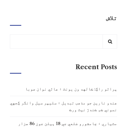
تلاش
Recent Posts
پراڻو راڳ: ڪالهه ون يونٽ ۽ هاڻي نوان صوبا
هندو نارين جو مذهب تبديل ۽ سليپر سيل وانگر ڳجهي
نموني ڪم ڪندڙ نيٽ ورڪ
مٽياري ۽ ڄامشورو ضلعي جي 18 ٻيلن جون 86 هزار