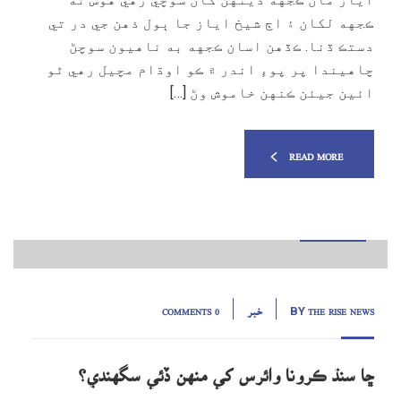
ڪجهه لکان ۽ اڄ شيخ اياز جا ٻول ذهن جي در تي
دستڪ ڏنا. ڪڏهن اسان ڪجهه به ناهيون سوچڻ
چاهيندا پر پوءِ اندر ۾ ڪو اوڌام مچيل رهي ٿو
ائين جيئن ڪنهن خاموش وڻ […]
READ MORE
27
مارچ, 20
THE RISE NEWS
خبر
0 COMMENTS
BY
ڇا سنڌ ڪرونا وائرس کي منهن ڏئي سگهندي؟