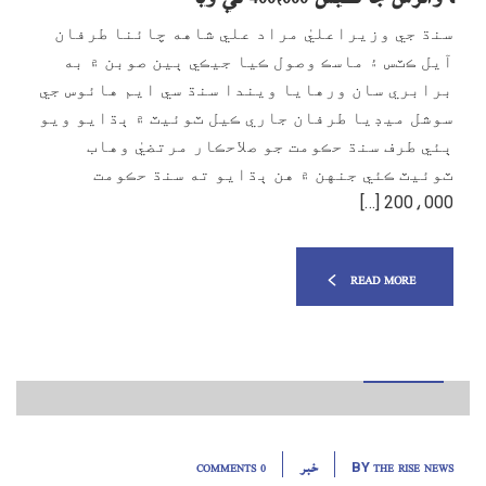
سنڌ جي وزيراعليٰ مراد علي شاهه چائنا طرفان
آيل ڪٽس ۽ ماسڪ وصول ڪيا جيڪي ٻين صوبن ۾ به
برابري سان ورهايا ويندا سنڌ سي ايم هائوس جي
سوشل ميڊيا طرفان جاري ڪيل ٽوئيٽ ۾ ٻڌايو ويو
ٻئي طرف سنڌ حڪومت جو صلاحڪار مرتضيٰ وهاب
ٽوئيٽ ڪئي جنهن ۾ هن ٻڌايو ته سنڌ حڪومت
200،000 […]
READ MORE
23
مارچ, 20
THE RISE NEWS
خبر
0 COMMENTS
BY