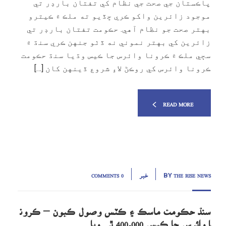
پاڪستان جي صحت جي نظام کي تفتان بارڊر تي
موجود زائرين واکو ڪري ڇڏيو ته ملڪ ۾ ڪيترو
بهتر صحت جو نظام آهي. حڪومت تفتان بارڊر تي
زائرين کي بهتر نموني نه ڏٺو جنهن ڪري سنڌ ۾
سڄي ملڪ ۾ ڪرونا وائرس جا ڪيس وڌيا سنڌ حڪومت
ڪرونا وائرس کي روڪڻ لاءِ شروع ڏينهن کان […]
READ MORE
THE RISE NEWS
خبر
0 COMMENTS
BY
سنڌ حڪومت ماسڪ ۽ ڪٽس وصول ڪيون – ڪرون
ا وائرس جا ڪيس 400،000 ٿي ويا