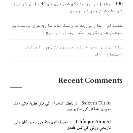
400 ايڪڙ زمينون خانگي ڪمپنين کي 44 سالن لاءِ ليز
تي الاٽ ڪرڻ جون تياريون
ڪئنالن ۽ ڪارپوريٽ فارمنگ خلاف مارچ ڪرڻ تي سنڌين
نيشنل ڪارنگريس خلاف ايف آءِ آر درج
سنڌ يونيورسٽي ۾ بنيادي سهولتن جي اڻھوند،
احتجاج ۽ الزام
Recent Comments
Saleem Tunio
از
ڊاڪٽر شاهنواز کي قتل ڪرڻ کانپوءِ دل
نه ڀريو ته لاش کي ساڙيو ويو
Ishfaque Ahmed
از
بحريا ٽائون سنڌ جي زمين کان وٺي
تاريخي ورثي کي قتل ڪندڙ