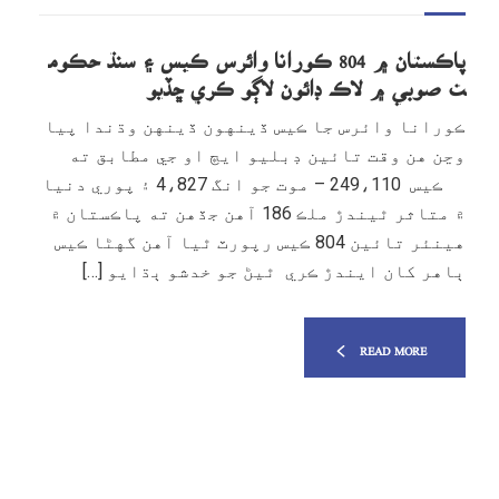
پاڪستان ۾ 804 ڪورانا وائرس ڪيس ۽ سنڌ حڪوم
ت صوبي ۾ لاڪ ڊائون لاڳو ڪري ڇڏيو
ڪورانا وائرس جا ڪيس ڏينهون ڏينهن وڌندا پيا
وڃن هن وقت تائين ڊبليو ايڇ او جي مطابق ته
ڪيس 249،110 – موت جو انگ 4،827 ۽ پوري دنيا
۾ متاثر ٿيندڙ ملڪ 186 آهن جڏهن ته پاڪستان ۾
هينئر تائين 804 ڪيس رپورٽ ٿيا آهن گهڻا ڪيس
ٻاهر کان ايندڙ ڪري ٿيڻ جو خدشو ٻڌايو […]
READ MORE