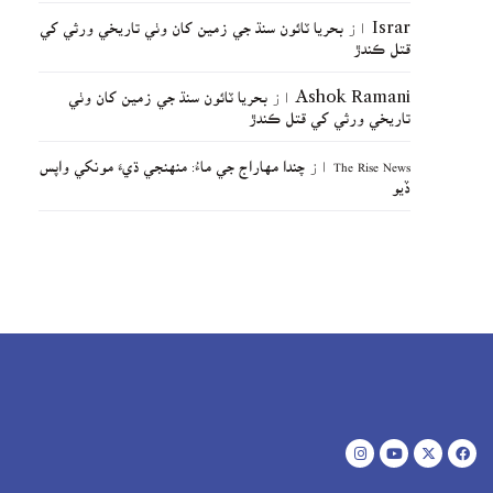
Israr
از
بحريا ٽائون سنڌ جي زمين کان وٺي تاريخي ورثي کي
قتل ڪندڙ
Ashok Ramani
از
بحريا ٽائون سنڌ جي زمين کان وٺي
تاريخي ورثي کي قتل ڪندڙ
The Rise News
از
چندا مهاراج جي ماءُ: منهنجي ڌيءَ مونکي واپس
ڏيو