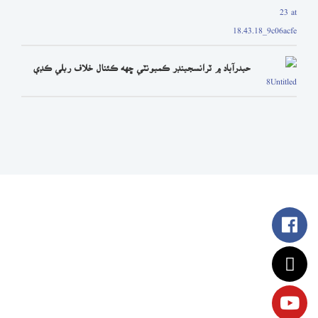
حيدرآباد ۾ ٽرانسجينڊر ڪميونٽي ڇهه ڪئنال خلاف ريلي ڪڍي