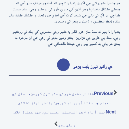
خواجا سرا ڪميونٽي جي اڳواڻ بنديا رانا چيو ته اسانجو موقف سڌو آھي ته
جيڪي ڪئنال ٺاھيا پيا وڃن انهن کي فوري طور تي روڪيو وڃي، سنڌ سميت
ڪراچي ۾ اڳ ئي پاڻي جي شديد کوٽ آھي اهڙي صورتحال ۾ ڪئنال ڪڍڻ سان
سنڌ وڌيڪ سڪندي ۽ زمينون بنجر ٿي وينديون.
بنديا رانا چيو ته سنڌ سان اهڙو ظلم به ڪيو وڃي منصوبي کي جلد ئي روڪيو
وڃي، سنڌ جي هارين جي هزارين ايڪڙ زمين بنجر ٿي رهي آھي ان باوجود به
پيئڻ جو پاڻي به کسيو پيو وڃي جيڪا ناانصافي آھي.
دي رائيز نيوز بابت پڙهو
ڪئنال مڪمل طورتي ختم ٿيڻ گهرجن، اسان کي
Previous
معطلي جا سکڻا آرڊر نه گهرجن: ڊاڪٽر نياز ڪالاڻي
حيدرآباد ۾ ٽرانسجينڊر ڪميونٽي ڇهه ڪئنال خلاف
Next
ريلي ڪڍي