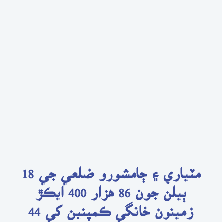
مٽياري ۽ ڄامشورو ضلعي جي 18
ٻيلن جون 86 هزار 400 ايڪڙ
زمينون خانگي ڪمپنين کي 44