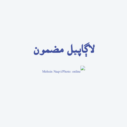
لاڳاپيل مضمون