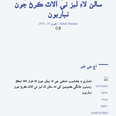
سالن لاءِ ليز تي الاٽ ڪرڻ جون
تياريون
Ashok Ramani
جون 10, 2025
اڄ جي خبر
مٽياري ۽ ڄامشورو ضلعي جي 18 ٻيلن جون 86 هزار 400 ايڪڙ
زمينون خانگي ڪمپنين کي 44 سالن لاءِ ليز تي الاٽ ڪرڻ جون
تياريون