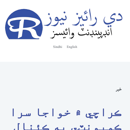
Sindhi
English
خبر
ڪراچي ۾ خواجا سرا
ڪميونٽي به ڪئنال