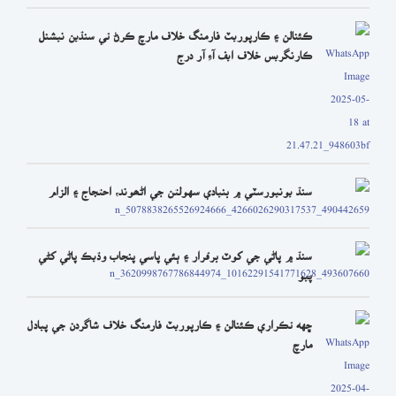
ڪئنالن ۽ ڪارپوريٽ فارمنگ خلاف مارچ ڪرڻ تي سنڌين نيشنل
ڪارنگريس خلاف ايف آءِ آر درج
سنڌ يونيورسٽي ۾ بنيادي سهولتن جي اڻھوند، احتجاج ۽ الزام
سنڌ ۾ پاڻي جي کوٽ برقرار ۽ ٻئي پاسي پنجاب وڌيڪ پاڻي کڻي
پيو
ڇهه تڪراري ڪئنالن ۽ ڪارپوريٽ فارمنگ خلاف شاگردن جي پيادل
مارچ