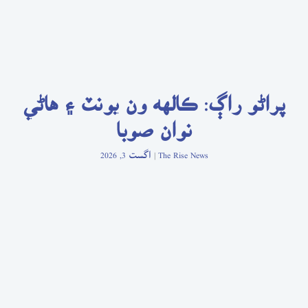
پراڻو راڳ: ڪالهه ون يونٽ ۽ هاڻي
نوان صوبا
The Rise News
اگست 3, 2026