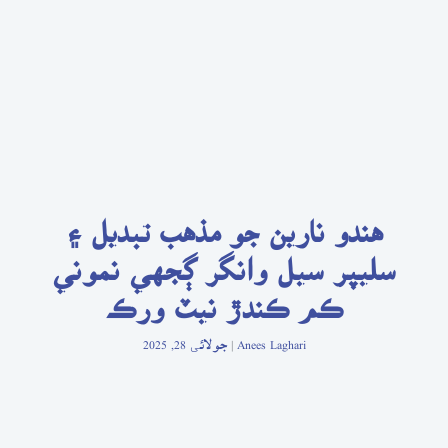
هندو نارين جو مذهب تبديل ۽
سليپر سيل وانگر ڳجهي نموني
ڪم ڪندڙ نيٽ ورڪ
Anees Laghari
جولائی 28, 2025