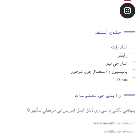
جلدي لنڪس
اسان بابت
رابطو
اسان جي ٽيم
پاليسيون ۽ استعمال جون شرطون
Donate
رابطي جي معلومات
پنهنجي لکڻي يا سي وي ڏينل ايمل ايڊريس تي موڪلي سگهو ٿا
writeforus@therisenews.com
cv@therisenews.com