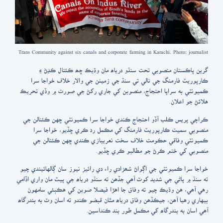
Trans Community against six canals and corporate farming in Karachi. Photo: journalist
گرين پاڪستان منصوبي تحت سنڌو درياھ مان وڌيڪ ڇھ ڪئنال ڪڍڻ ۽
ڪارپوريٽ فارمنگ جي نالي تي سنڌ جي زمينن جي والار خلاف خواجا سرا
ڪميونٽي به سراپا احتجاج، منصوبن کي جاري رکڻ جي صورت ۾ وڏي تحريڪ
هلائڻ جو اعلان.
ڪراچي پريس ڪلب آڏو احتجاج ڪندي خواجا سرا ڪميونٽي ڇهن ڪئنالن جي
منصوبي سميت ڪارپوريٽ فارمنگ کي مڪمل رد ڪري ڇڏيو، خواجا سرا
ڪميونٽي وفاقي حڪومت خلاف سخت نعريبازي ڪندي ڇهن ڪئنالن جي
منصوبي کي ختم ڪرڻ جو مطالبو ڪري ڇڏيو.
خواجا سرا ڪميونٽي جي اڳواڻ شھزادي راء دي رائيز نيوز سان ڳالهائيندي چيو
ته سنڌ ۾ پاڻي جي شديد کوٽ آھي جڏھن ته سنڌو درياھ جي پيٽ مان واري اڏامي
رهي آھي، هن وڌيڪ چيو ته وفاق جا اهڙا فيصلا صوبن کي هڪٻئي سامهون
بيهاري رهيا آھن، جيڪڏھن وفاق درياھ مٿان قبضو ڪندو ته اسان وٽ به بندرگاھ
آھي اسان به بندرگاھ کي مڪمل طور بند ڪنداسين.