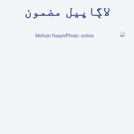
لاڳاپيل مضمون