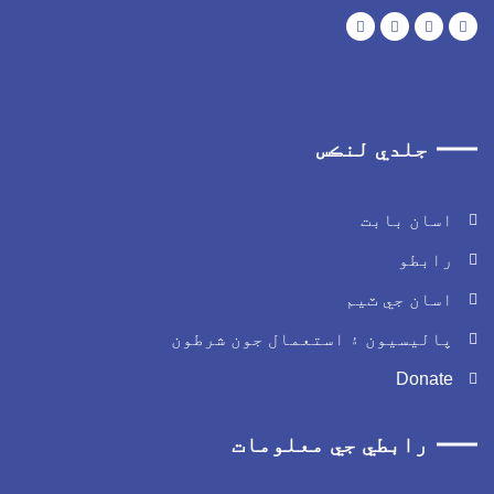
جلدي لنڪس
اسان بابت
رابطو
اسان جي ٽيم
پاليسيون ۽ استعمال جون شرطون
Donate
رابطي جي معلومات