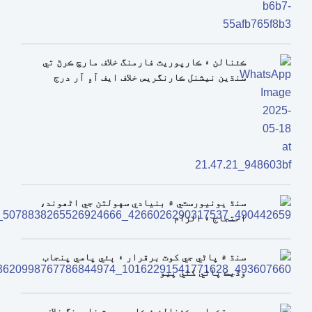
ڪئنالن ۽ ڪارپوريٽ فارمنگ خلاف مارچ ڪرڻ تي
سنڌين نيشنل ڪارنگريس خلاف ايف آءِ آر درج
سنڌ يونيورسٽي ۾ بنيادي سهولتن جي اڻھوند،
احتجاج ۽ الزام
سنڌ ۾ پاڻي جي کوٽ برقرار ۽ ٻئي پاسي پنجاب
وڌيڪ پاڻي کڻي پيو
ڇهه تڪراري ڪئنالن ۽ ڪارپوريٽ فارمنگ خلاف