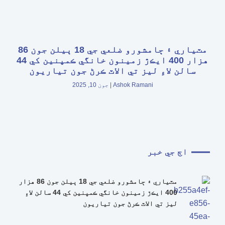
مٽياري ۽ ڄامشورو ضلعي جي 18 ٻيلن جون 86
هزار 400 ايڪڙ زمينون خانگي ڪمپنين کي 44
سالن لاءِ ليز تي الاٽ ڪرڻ جون تياريون
Ashok Ramani
جون 10, 2025
اڄ جي خبر
مٽياري ۽ ڄامشورو ضلعي جي 18 ٻيلن جون 86 هزار
400 ايڪڙ زمينون خانگي ڪمپنين کي 44 سالن لاءِ
ليز تي الاٽ ڪرڻ جون تياريون