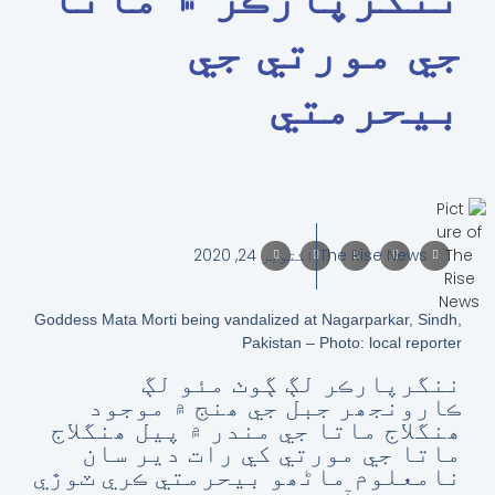
جي مورتي جي
بيحرمتي
The Rise News
اکتوبر 24, 2020
Goddess Mata Morti being vandalized at Nagarparkar, Sindh,
Pakistan – Photo: local reporter
ننگرپارڪر لڳ ڳوٺ مئو لڳ
ڪارونجھر جبل جي ھنج ۾ موجود
ھنگلاج ماتا جي مندر ۾ پيل ھنگلاج
ماتا جي مورتي کي رات دير سان
نامعلوم ماڻھو بيحرمتي ڪري ٽوڙي