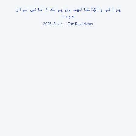
پراڻو راڳ: ڪالهه ون يونٽ ۽ هاڻي نوان
صوبا
The Rise News
اگست 3, 2026