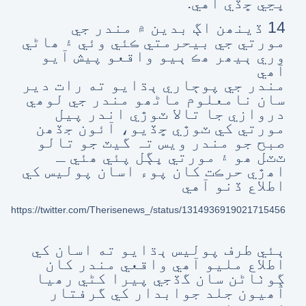
ڀڃي ڇڏي آهي.
14 ڏينھن اڳ بدين ۾ مندر جي
مورتي جي بيحرمتي ڪئي وئي ۽ ھاڻي
وري ٻيھر ھڪ ٻيو واقعو پيش آيو
آھي
مندر جي پوڄاري ٻڌايو ته رات دير
سان نامعلوم ماڻھو مندر جي لوھي
دروازي جا تالا ٽوڙي اندر پيل
مورتي کي ٽوڙي ڇڏيو، آئون جڏھن
صبح جو مندر ويس تہ گيٽ جو تالو
ٽٽل ھو ۽ مورتي ڀڳل پئي ھئي ـ
اھڙي حرڪت کان پوء اسان پوليس کي
اطلاع ڏنو آهي
https://twitter.com/Therisenews_/status/1314936919021715456
ٻئي طرف پوليس ٻڌايو ته اسان کي
اطلاع مليو آھي واقعي مندر کان
ڳوٺاڻن سان گڏجي پيرا کڻي رھيا
آھيون جلد جوابدار کي گرفتار