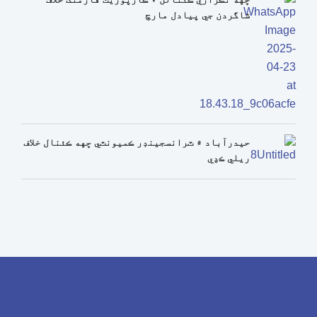
شاگردن جي پيادل مارچ
حيدرآباد ۾ ٽرانسجينڊر ڪميونٽي ڇهه ڪئنال خلاف
ريلي ڪڍي