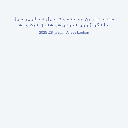
هندو نارين جو مذهب تبديل ۽ سليپر سيل
وانگر ڳجهي نموني ڪم ڪندڙ نيٽ ورڪ
Anees Laghari
جولائی 28, 2025