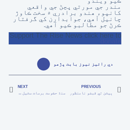
ڪيو ويندو
مندر جي مورتي ڀڃڻ جي واقعي
کانپوء ھندو برادري ۾ سخت ڪاوڙ
ڇانيل آھي، جوابدارن کي گرفتار
ڪرڻ جو مطالبو ڪيو آھي.
Support The Rise News click here to
donate
دي رائيز نيوز بابت پڙهو
NEXT
PREVIOUS
ٻيٽن تي قبضو نامنظور
سنڌ حڪومت برسات سٽيل 22 لک ماڻهن کي معاوضو ڏيڻ جي منظوري ڏئي ڇڏي