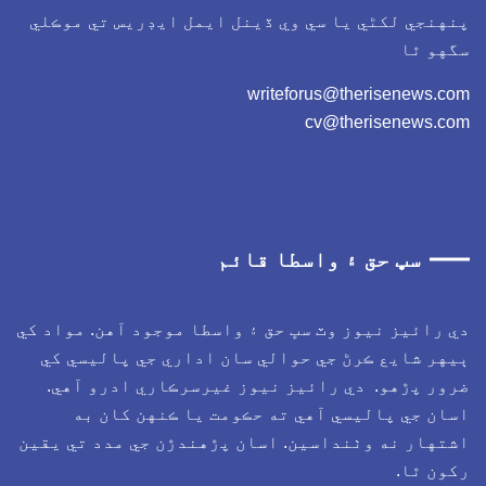
نهنجي لکڻي يا سي وي ڏينل ايمل ايڊريس تي موڪلي
گهو ٿا
writeforus@therisenews.c
cv@therisenews.co
سڀ حق ۽ واسطا قائم
ي رائيز نيوز وٽ سڀ حق ۽ واسطا موجود آهن. مواد کي
يهر شايع ڪرڻ جي حوالي سان اداري جي پاليسي کي
رور پڙهو. دي رائيز نيوز غيرسرڪاري ادرو آهي.
سان جي پاليسي آهي ته حڪومت يا ڪنهن کان به
شتهار نه وٺنداسين. اسان پڙهندڙن جي مدد تي يقين
کون ٿا.